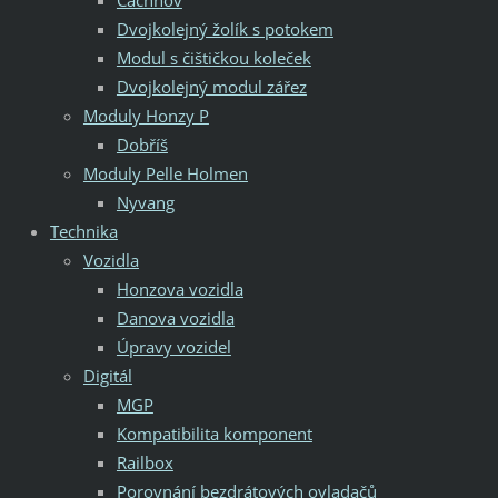
Dvojkolejný žolík s potokem
Modul s čištičkou koleček
Dvojkolejný modul zářez
Moduly Honzy P
Dobříš
Moduly Pelle Holmen
Nyvang
Technika
Vozidla
Honzova vozidla
Danova vozidla
Úpravy vozidel
Digitál
MGP
Kompatibilita komponent
Railbox
Porovnání bezdrátových ovladačů