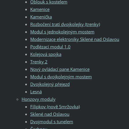
Oblouk s kostelem
Kamenice
Kamenička
Rozbočení tratí dvojkolejky (trenky)
Modul s jednokolejným mostem
Modernizace elektroniky Sklené nad Oslavou
Podlézací modul 1.0
Kolejová spojka
Trenky 2
Nový ovládací pane Kamenice
Modul s dvojkolejným mostem
Dvojkolejný přejezd
Lesná
Honzovy moduly
Filípkov (nově Smržovka)
Sklené nad Oslavou
Dvojmodul s tunelem
Čachnov