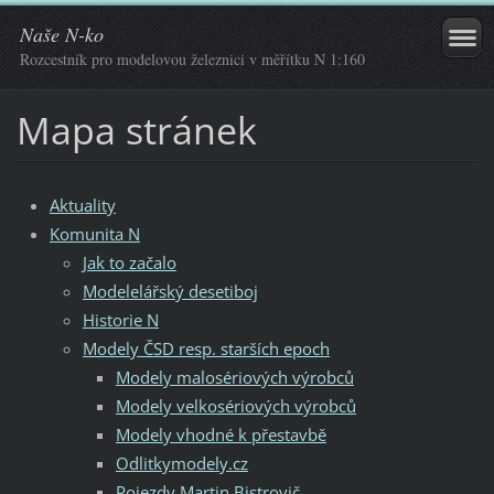
Naše N-ko
Rozcestník pro modelovou železnici v měřítku N 1:160
Mapa stránek
Aktuality
Komunita N
Jak to začalo
Modelelářský desetiboj
Historie N
Modely ČSD resp. starších epoch
Modely malosériových výrobců
Modely velkosériových výrobců
Modely vhodné k přestavbě
Odlitkymodely.cz
Pojezdy Martin Bistrovič