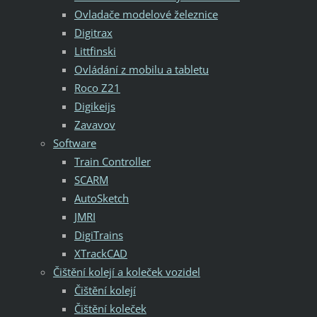
Ovladače modelové železnice
Digitrax
Littfinski
Ovládání z mobilu a tabletu
Roco Z21
Digikeijs
Zavavov
Software
Train Controller
SCARM
AutoSketch
JMRI
DigiTrains
XTrackCAD
Čištění kolejí a koleček vozidel
Čištění kolejí
Čištění koleček