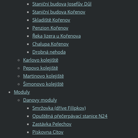
Staniční budova Josefův Důl
Staniční budova Kořenov
Skladiště Kořenov
Penzion Kořenov
Řeka Jizera u Kořenova
Chalupa Kořenov
Drobná nehoda
Karlovo kolejiště
Pepovo kolejiště
Martinovo kolejiště
Šimonovo kolejiště
Moduly
Danovy moduly
Smržovka (dříve Filípkov)
Opuštěná přečerpávací stanice N24
Zastávka Pelechov
Pískovna Cítov