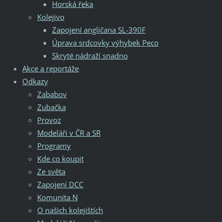
Horská řeka
Kolejivo
Zapojení angličana SL-390F
Úprava srdcovky výhybek Peco
Skryté nádraží snadno
Akce a reportáže
Odkazy
Zababov
Zubačka
Provoz
Modeláři v ČR a SR
Programy
Kde co koupit
Ze světa
Zapojení DCC
Komunita N
O našich kolejištích