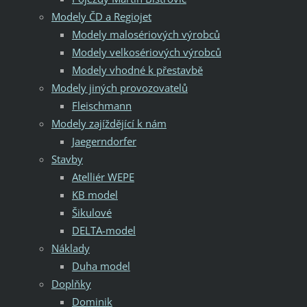
Modely ČD a Regiojet
Modely malosériových výrobců
Modely velkosériových výrobců
Modely vhodné k přestavbě
Modely jiných provozovatelů
Fleischmann
Modely zajíždějící k nám
Jaegerndorfer
Stavby
Atelliér WEPE
KB model
Šikulové
DELTA-model
Náklady
Duha model
Doplňky
Dominik