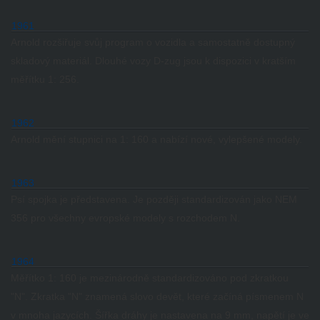
1961
Arnold rozšiřuje svůj program o vozidla a samostatně dostupný
skladový materiál.
Dlouhé vozy D-zug jsou k dispozici v kratším
měřítku 1: 256.
1962
Arnold mění stupnici na 1: 160 a nabízí nové, vylepšené modely.
1963
Psí spojka je představena.
Je později standardizován jako NEM
356 pro všechny evropské modely s rozchodem N.
1964
Měřítko 1: 160 je mezinárodně standardizováno pod zkratkou
"N".
Zkratka "N" znamená slovo devět, které začíná písmenem N
v mnoha jazycích.
Šířka dráhy je nastavena na 9 mm, napětí je ve