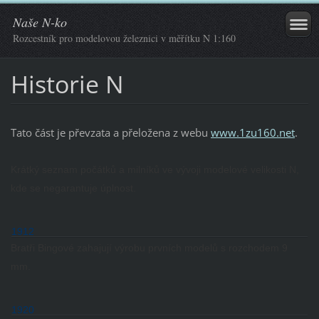
Naše N-ko
Rozcestník pro modelovou železnici v měřítku N 1:160
Historie N
Tato část je převzata a přeložena z webu
www.1zu160.net
.
Krátký seznam počátků a milníků ve vývoji modelové velikosti N,
kde se negarantuje úplnost.
1912
Bratři Bingové zahajují výrobu prvních modelů s rozchodem 9
mm.
1920