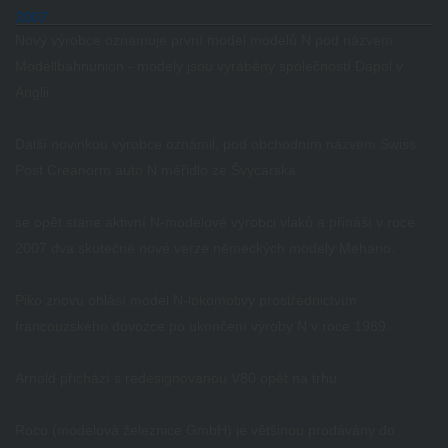
2007
Nový výrobce oznamuje první model modelů N pod názvem
Modellbahnunion - modely jsou vyráběny společností Dapol v
Anglii.
Další novinkou výrobce oznámil, pod obchodním názvem Swiss
Post Creanorm auto N měřidlo ze Švýcarska
se opět stane aktivní N-modelové výrobci vlaků a přináší v roce
2007 dva skutečné nové verze německých modely Mehano.
Piko znovu ohlásí model N-lokomotivy prostřednictvím
francouzského dovozce po ukončení výroby N v roce 1989.
Arnold přichází s redesignovanou V80 opět na trhu.
Roco (modelová železnice GmbH) je většinou prodávány do