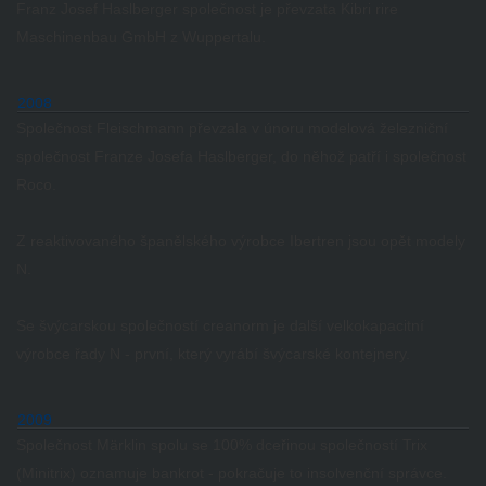
Franz Josef Haslberger společnost je převzata Kibri rire
Maschinenbau GmbH z Wuppertalu.
2008
Společnost Fleischmann převzala v únoru modelová železniční
společnost Franze Josefa Haslberger, do něhož patří i společnost
Roco.
Z reaktivovaného španělského výrobce Ibertren jsou opět modely
N.
Se švýcarskou společností creanorm je další velkokapacitní
výrobce řady N - první, který vyrábí švýcarské kontejnery.
2009
Společnost Märklin spolu se 100% dceřinou společností Trix
(Minitrix) oznamuje bankrot - pokračuje to insolvenční správce.