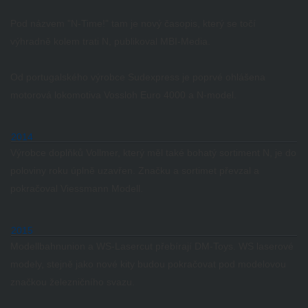
Pod názvem "N-Time!"
tam je nový časopis, který se točí
výhradně kolem trati N, publikoval MBI-Media.
Od portugalského výrobce Sudexpress je poprvé ohlášena
motorová lokomotiva Vossloh Euro 4000 a N-model.
2014
Výrobce doplňků Vollmer, který měl také bohatý sortiment N, je do
poloviny roku úplně uzavřen.
Značku a sortimet převzal a
pokračoval Viessmann Modell.
2015
Modellbahnunion a WS-Lasercut přebírají DM-Toys.
WS laserové
modely, stejně jako nové kity budou pokračovat pod modelovou
značkou železničního svazu.