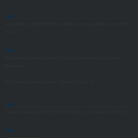
1992
Španělský výrobce Ibertren zastaví výrobu po požáru ve výrobní
hale.
1993
Hobbytrain přebírá modely Lima N a prodává je pod názvem
Minibahn.
PIKO vyrábí modely budov - také v měřítku N.
1994
Brawa oznamuje DR 119 (DB 219/229), první model měřítka N.
1995
Arnold zkrachoval.