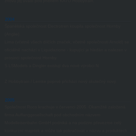
znovu jej uvádí pod jménem KATO Hobbytrain.
2004
Španělská společnost Electrotren koupila společnost Hornby
(Anglie).
Lima (včetně všech dílčích značek, včetně společnosti Arnold) se
oficiálně nachází v Liquidazione - kupující je hledán a nalezen v
prosinci společnost Hornby.
S LSModels a Dingler existují dva nové výrobci N.
Z Hobbytrain / Lemke poprvé přichází nový skutečný nový.
2005
Společnost Roco krachuje v červenci 2005.
Okamžitě založená
firma Auffanggesellschaft pod obchodním názvem
Modelleisenbahn GmbH podniká a na podzim převezme celý
konkurzní majetek a může tak pokračovat v názvu a produktech