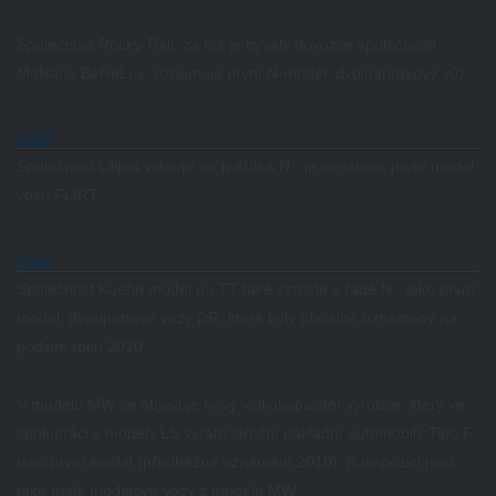
Společnost Rocky-Rail, za níž je bývalý dovozce společnosti
MeNano BeNeLux, oznamuje první N-model: dvojnápravový vůz.
2010
Společnost Liliput vstoupí do měřítka N - je oznámen první model
vozu FLIRT.
2011
Společnost Kuehn model po TT také vzroste v řadě N - jako první
model, dvoupatrové vozy DR, které byly oficiálně oznámeny na
podzim roku 2010.
V modelu MW se objevuje nový velkokapacitní výrobce, který ve
spolupráci s modely LS vyrábí střešní nákladní automobily Tipo F
jako první model (předběžné oznámení 2010).
K dispozici jsou
také malé modelové vozy z modelu MW.