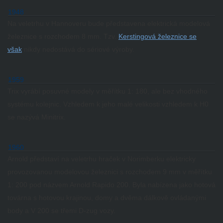
1948
Na veletrhu v Hannoveru bude představena elektrická modelová
železnice s rozchodem 8 mm.
Tzv.
Kerstingová železnice se
však
nikdy nedostává do sériové výroby.
1959
Trix vyrábí posuvné modely v měřítku 1: 180, ale bez vhodného
systému kolejnic.
Vzhledem k jeho malé velikosti vzhledem k H0
se nazývá Minitrix.
1960
Arnold představí na veletrhu hraček v Norimberku elektricky
provozovanou modelovou železnici s rozchodem 9 mm v měřítku
1: 200 pod názvem Arnold Rapido 200.
Byla nabízena jako hotová
továrna s hotovou krajinou, domy a dvěma dálkově ovládanými
body a V 200 se třemi D-zug vozy.