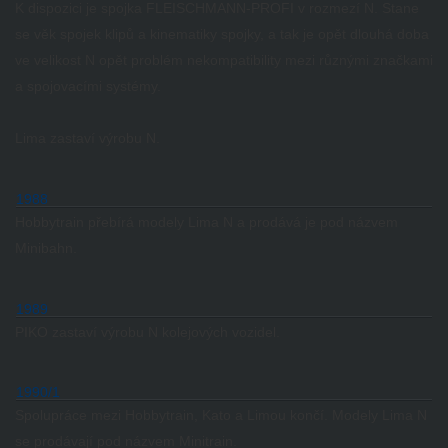
K dispozici je spojka FLEISCHMANN-PROFI v rozmezí N.
Stane
se věk spojek klipů a kinematiky spojky, a tak je opět dlouhá doba
ve velikost N opět problém nekompatibility mezi různými značkami
a spojovacími systémy.
Lima zastaví výrobu N.
1988
Hobbytrain přebírá modely Lima N a prodává je pod názvem
Minibahn.
1989
PIKO zastaví výrobu N kolejových vozidel.
1990/1
Spolupráce mezi Hobbytrain, Kato a Limou končí.
Modely Lima N
se prodávají pod názvem Minitrain.