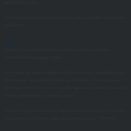
společnosti Roco.
Je založen španělský výrobce Mabar, který následně vyrábí také
modely N.
2006
Märklin (Trix patří k Märklin) je převzat v květnu britským
investorem Kingsbridge Capital.
První nově vyrobené modely Arnold (revidované reprodukce) jsou
opět na trhu.
Společnost Hornby, do níž patří i Arnold, přebírá v
Německu výrobce Heico a z něj dělá společnost Hornby Germany
GmbH, která přebírá z prodeje Lemke.
S výrobci (ale jen Oznámení) mkm modelů (Hünerbein) a RailTop
existují dva noví výrobci, kteří úzce spolupracují s LSModels.