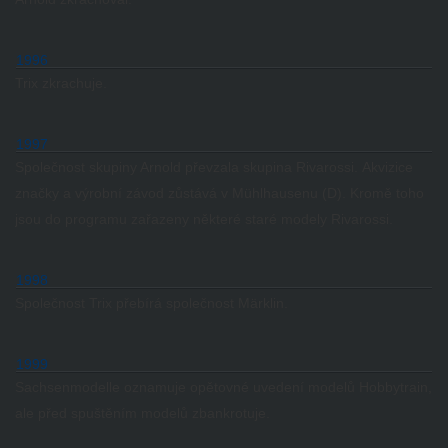
1996
Trix zkrachuje.
1997
Společnost skupiny Arnold převzala skupina Rivarossi.
Akvizice
značky a výrobní závod zůstává v Mühlhausenu (D).
Kromě toho
jsou do programu zařazeny některé staré modely Rivarossi.
1998
Společnost Trix přebírá společnost Märklin.
1999
Sachsenmodelle oznamuje opětovné uvedení modelů Hobbytrain,
ale před spuštěním modelů zbankrotuje.