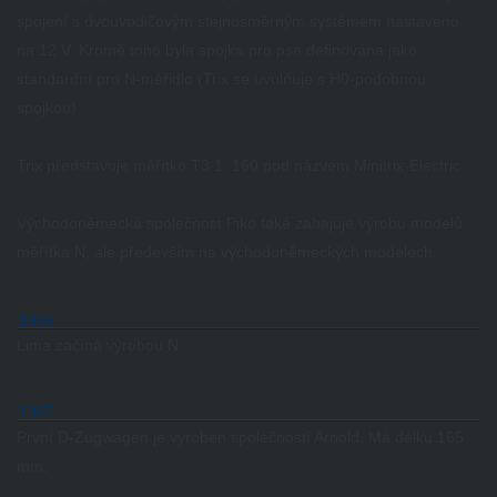
spojení s dvouvodičovým stejnosměrným systémem nastaveno
na 12 V.
Kromě toho byla spojka pro psa definována jako
standardní pro N-měřidlo (Trix se uvolňuje s H0-podobnou
spojkou).
Trix představuje měřítko T3 1: 160 pod názvem Minitrix-Electric.
Východoněmecká společnost Piko také zahajuje výrobu modelů
měřítka N, ale především na východoněmeckých modelech.
1966
Lima začíná výrobou N.
1967
První D-Zugwagen je vyroben společností Arnold.
Má délku 165
mm.