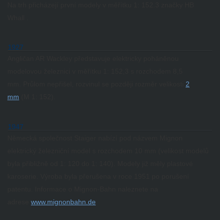
Na trh přicházejí p
rvní modely v měřítku 1: 152.3 značky HB
Whall .
1927
Angličan AR Wackley představuje elektricky poháněnou
modelovou železnici v měřítku 1: 152,3 s rozchodem 8,5
mm.
Průlom nepřišel, rozvinul se později rozměr velikosti
2
mm
(M 1: 152).
1947
Německá společnost Staiger nabízí pod názvem Mignon
elektrický železniční model s rozchodem 10 mm (velikost modelů
byla přibližně od 1: 120 do 1: 140).
Modely již měly plastové
karoserie.
Výroba byla přerušena v roce 1951 po porušení
patentu.
Informace o Mignon-Bahn naleznete na
adrese
www.mignonbahn.de