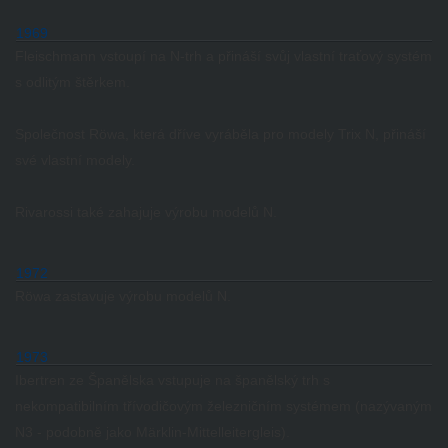
1969
Fleischmann vstoupí na N-trh a přináší svůj vlastní traťový systém
s odlitým štěrkem.
Společnost Röwa, která dříve vyráběla pro modely Trix N, přináší
své vlastní modely.
Rivarossi také zahajuje výrobu modelů N.
1972
Röwa zastavuje výrobu modelů N.
1973
Ibertren ze Španělska vstupuje na španělský trh s
nekompatibilním třívodičovým železničním systémem (nazývaným
N3 - podobně jako Märklin-Mittelleitergleis).