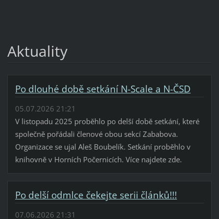
Aktuality
Po dlouhé době setkání N-Scale a N-ČSD
05.07.2026 21:21
V listopadu 2025 proběhlo po delší době setkání, které
společně pořádali členové obou sekcí Zababova.
Organizace se ujal Aleš Boubelík. Setkání proběhlo v
knihovně v Horních Počernicích. Více najdete zde.
Po delší odmlce čekejte serii článků!!!
07.06.2026 21:31