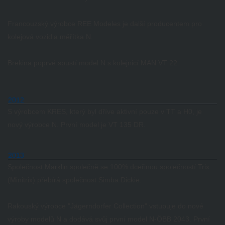
Francouzský výrobce REE Modeles je další producentem pro
kolejová vozidla měřítka N.
Brekina poprvé spustí model N s kolejnicí MAN VT 22.
2012
S výrobcem KRES, který byl dříve aktivní pouze v TT a H0, je
nový výrobce N.
První model je VT 135 DR.
2013
Společnost Märklin společně se 100% dceřinou společností Trix
(Minitrix) přebírá společnost Simba Dickie.
Rakouský výrobce "Jägerndorfer Collection" vstupuje do nové
výroby modelů N a dodává svůj první model N-ÖBB 2043.
První