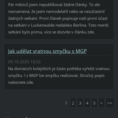
Pár měsíců jsem nepublikoval žádné články. To ale
neznamená, že jsem nemodelařil nebo se nezúčastnil
žádných setkání. První článek popisuje naši první účast
na setkání v Luckenwalde nedaleko Berlína. Toto menší
setkání bylo prima, více se dozvíte v článku zde.
Jak udělat vratnou smyčku s MGP
05.10.2025 10:52
Na domácích kolejištích je často potřeba vyřešit vratnou
smyčku. I s MGP lze smyčku realizovat. Stručný popis
naleznete zde.
1
2
3
4
5
>
>>