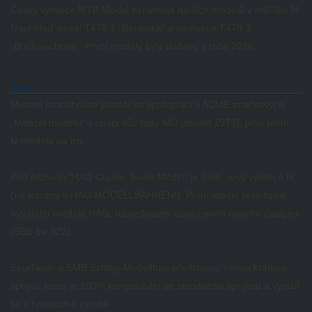
Český výrobce MTB Model oznamuje dalších modelů v měřítku N.
Například diesel T478.1 „Bardotka“ a nástupce T478.3
„Brejlovecbrýle“.
První modely byly dodány v roce 2016.
2016
Menzel roundhouse přináší ve spolupráci s ACME značkových
„Menzel modelu“ s spací vůz řady MU (model 1973), jeho první
N-modelu na trh.
Pod názvem "HAG Classic Swiss Model" je další nový výrobce N
(ne totožný s HAG MODELLBAHNEN!).
První model je remake
bývalého modelu HAG, následovaný oznámením nového designu
(SBB Ee 922).
SpurNeun a SMB Schlag-Modellbau představují novou krátkou
spojku, která je 100% kompatibilní se standardní spojkou a vyrábí
se v hromadné výrobě.