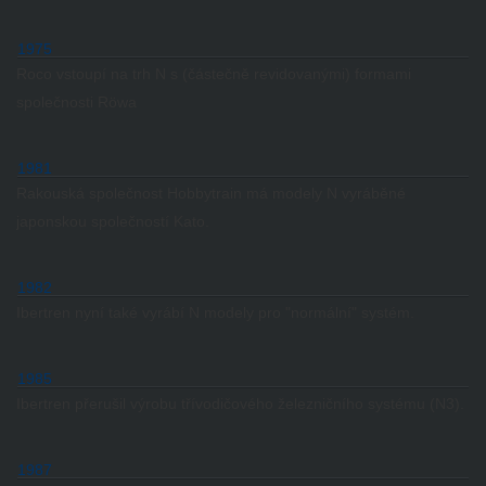
1975
Roco vstoupí na trh N s (částečně revidovanými) formami
společnosti Röwa
1981
Rakouská společnost Hobbytrain má modely N vyráběné
japonskou společností Kato.
1982
Ibertren nyní také vyrábí N modely pro "normální" systém.
1985
Ibertren přerušil výrobu třívodičového železničního systému (N3).
1987