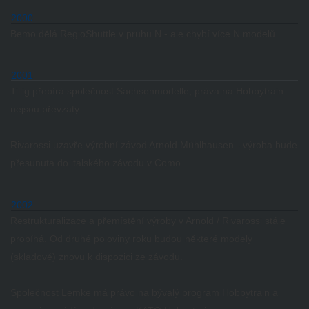
2000
Bemo dělá RegioShuttle v pruhu N - ale chybí více N modelů.
2001
Tillig přebírá společnost Sachsenmodelle, práva na Hobbytrain
nejsou převzaty.
Rivarossi uzavře výrobní závod Arnold Mühlhausen - výroba bude
přesunuta do italského závodu v Como.
2002
Restrukturalizace a přemístění výroby v Arnold / Rivarossi stále
probíhá.
Od druhé poloviny roku budou některé modely
(skladové) znovu k dispozici ze závodu.
Společnost Lemke má právo na bývalý program Hobbytrain a