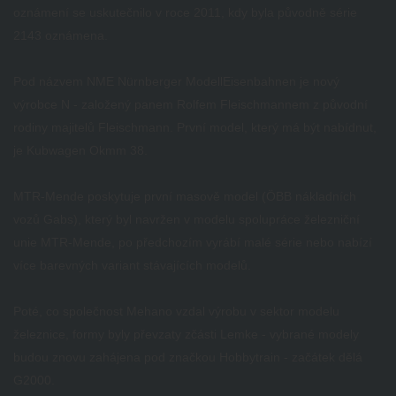
oznámení se uskutečnilo v roce 2011, kdy byla původně série
2143 oznámena.
Pod názvem NME Nürnberger ModellEisenbahnen je nový
výrobce N - založený panem Rolfem Fleischmannem z původní
rodiny majitelů Fleischmann.
První model, který má být nabídnut,
je Kubwagen Okmm 38.
MTR-Mende poskytuje první masově model (ÖBB nákladních
vozů Gabs), který byl navržen v modelu spolupráce železniční
unie MTR-Mende, po předchozím vyrábí malé série nebo nabízí
více barevných variant stávajících modelů.
Poté, co společnost Mehano vzdal výrobu v sektor modelu
železnice, formy byly převzaty zčásti Lemke - vybrané modely
budou znovu zahájena pod značkou Hobbytrain - začátek dělá
G2000.