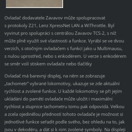
Ovladač dodavatele Zavavov může spolupracovat
s protokoly Z21, Lenz XpressNet LAN a WiThrottle. Byl
vyvinut pro spolupráci s centrálou Zavavov TCS-2, s níž
může plně využít své vlastnosti a funkce. Vyrábí se ve dvou
verzích, s otočným ovladačem s funkcí jako u Multimausu,
s nulou uprostřed, nebo s enkodérem. U verze s enkodérem
se směr volí stiskem ovladače nebo tlačítky
Ovladač má barevný displej, na něm se zobrazuje
„tachometr“ vybrané lokomotivy, ukazuje se zde aktuální
rychlost a zvolené funkce. U každé lokomotivy se při jejím
ukládání do paměti ovladače může uložit i maximální
rychlost a stupnice tachometru tomu pak odpovídá. Velkou
a zcela ojedinělou předností tohoto ovladače je možnost si
jednotlivé funkce seřadit podle svého, bez ohledu na to, jak
jsou v dekodéru, a dát si k nim zvolené symboly. Na displeji