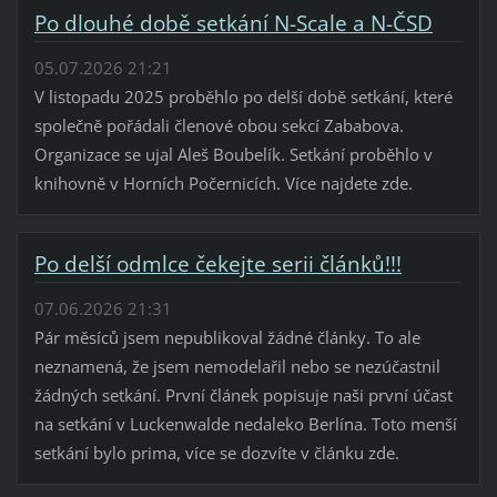
Po dlouhé době setkání N-Scale a N-ČSD
05.07.2026 21:21
V listopadu 2025 proběhlo po delší době setkání, které
společně pořádali členové obou sekcí Zababova.
Organizace se ujal Aleš Boubelík. Setkání proběhlo v
knihovně v Horních Počernicích. Více najdete zde.
Po delší odmlce čekejte serii článků!!!
07.06.2026 21:31
Pár měsíců jsem nepublikoval žádné články. To ale
neznamená, že jsem nemodelařil nebo se nezúčastnil
žádných setkání. První článek popisuje naši první účast
na setkání v Luckenwalde nedaleko Berlína. Toto menší
setkání bylo prima, více se dozvíte v článku zde.