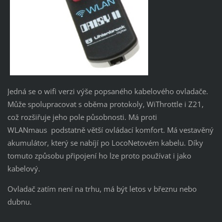
Jedná se o wifi verzi výše popsaného kabelového ovladače.
Může spolupracovat s oběma protokoly, WiThrottle i Z21,
což rozšiřuje jeho pole působnosti. Má proti
WLANmaus podstatně větší ovládací komfort. Má vestavěný
akumulátor, který se nabíjí po LocoNetovém kabelu. Díky
tomuto způsobu připojení ho lze proto používat i jako
kabelový.
Ovladač zatím není na trhu, má být letos v březnu nebo
dubnu.