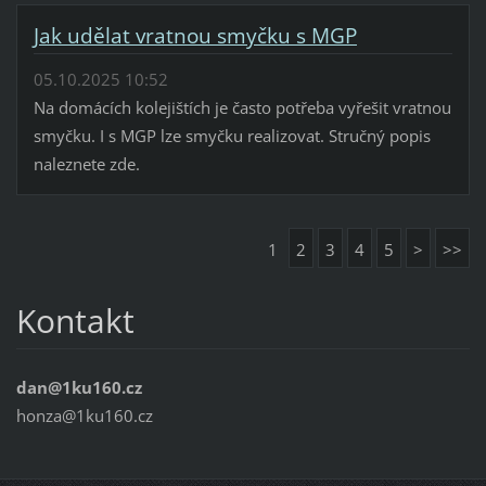
Jak udělat vratnou smyčku s MGP
05.10.2025 10:52
Na domácích kolejištích je často potřeba vyřešit vratnou
smyčku. I s MGP lze smyčku realizovat. Stručný popis
naleznete zde.
1
2
3
4
5
>
>>
Kontakt
dan@1ku160.cz
honza@1ku160.cz