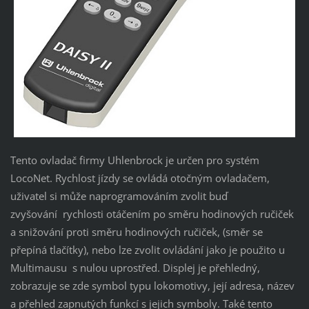
Tento ovladač firmy Uhlenbrock je určen pro systém
LocoNet. Rychlost jízdy se ovládá otočným ovladačem,
uživatel si může naprogramováním zvolit buď
zvyšování rychlosti otáčením po směru hodinových ručiček
a snižování proti směru hodinových ručiček, (směr se
přepíná tlačítky), nebo lze zvolit ovládání jako je použito u
Multimausu s nulou uprostřed. Displej je přehledný,
zobrazuje se zde symbol typu lokomotivy, její adresa, název
a přehled zapnutých funkcí s jejich symboly. Také tento