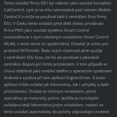
Tento ovladač firmy ESU byl nabízen jako součást kompletu
CabControl, nyní je na trhu samostatně pod názvem Mobile
Control II a může se používat také k centrálám Ecos firmy
ESU. V Česku tento ovladač před delší dobou prodávala
firma PIKO jako součást systému Smart Control
(nezaměňovat s nyní nabízeným ovladačem Smart Control
WLAN, s nímž nemá nic společného). Ovladač je určen pro
protokol WiThrottle. Řadu svých vlastnosti plně využije
s centrálami ESU Ecos, lze ho ale používat s jakoukoli
centrálou disponující tímto protokolem. V tom případě se
chová obdobně jako mobilní telefon s operačním systémem
Android a využívá při tom aplikaci Engine Driver. S touto
aplikací může ovládat jak lokomotivy, tak i výhybky a další
příslušenství. Ovládá se otočným ovladačem, jehož
specialitou je motorický pohon. Jestliže je na kolejišti
ovládána tatáž lokomotiva jiným ovladačem, nastaví se
tento ovladač automaticky do polohy odpovídající zvolené