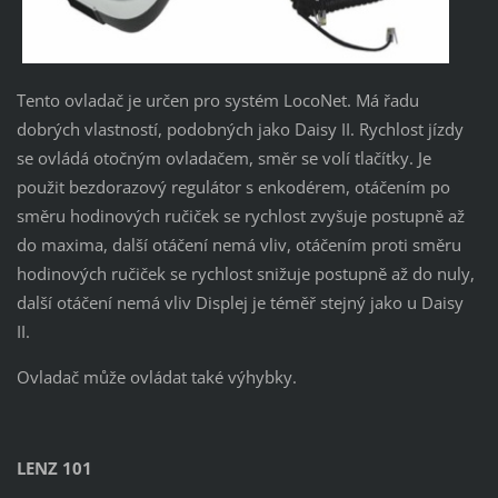
Tento ovladač je určen pro systém LocoNet. Má řadu
dobrých vlastností, podobných jako Daisy II. Rychlost jízdy
se ovládá otočným ovladačem, směr se volí tlačítky. Je
použit bezdorazový regulátor s enkodérem, otáčením po
směru hodinových ručiček se rychlost zvyšuje postupně až
do maxima, další otáčení nemá vliv, otáčením proti směru
hodinových ručiček se rychlost snižuje postupně až do nuly,
další otáčení nemá vliv Displej je téměř stejný jako u Daisy
II.
Ovladač může ovládat také výhybky.
LENZ 101