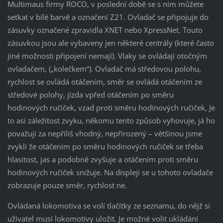
Multimaus firmy ROCO, v poslední době se s ním můžete
setkat v bílé barvě a označení Z21. Ovladač se připojuje do
zásuvky označené zpravidla XNET nebo XpressNet. Touto
zásuvkou jsou ale vybaveny jen některé centrály (které často
jiné možnosti připojení nemají). Vlaky se ovládají otočným
ovladačem, („kolečkem“). Ovladač má středovou polohu,
rychlost se ovládá otáčením, směr se ovládá otáčením ze
středové polohy, jízda vpřed otáčením po směru
hodinových ručiček, vzad proti směru hodinových ručiček, Je
to asi záležitost zvyku, někomu tento způsob vyhovuje, já ho
považuji za nepříliš vhodný, nepřirozený – většinou jsme
zvyklí že otáčením po směru hodinových ručiček se třeba
hlasitost, jas a podobně zvyšuje a otáčením proti směru
hodinových ručiček snižuje. Na displeji se u tohoto ovladače
zobrazuje pouze směr, rychlost ne.
Ovládaná lokomotiva se volí tlačítky ze seznamu, do nějž si
uživatel musí lokomotivy uložit. Je možné volit ukládání