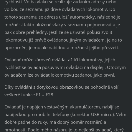
rychlosti. Volba vlaku se realizuje zadáním adresy nebo
volbou ze seznamu již dříve ovládaných lokomotiv. Do
tohoto seznamu se adresa uloží automaticky, následně je
možné si takto uložené vlaky v seznamu pojmenovat a je
pak dobře přehledný. Jestliže se uživatel pokusí zvolit
lokomotivu již právě ovládanou jiným ovladačem, je na to
upozorněn, je mu ale nabídnuta možnost jejího převzetí.
Ovladač může zároveň ovládat až tři lokomotivy, jejich
rychlost se ovládá posuvnými ovladači na displeji. Otočným
ovladačem lze ovládat lokomotivu zadanou jako první.
Díky ovládání s dotykovou obrazovkou se pohodlně volí
veškeré funkce F1 – F28.
Ovladač je napájen vestavěným akumulátorem, nabíjí se
nabíječkou pro mobilní telefony (konektor USB micro). Velmi
dobře padne do ruky, má dobrý poměr rozměrů a
hmotnosti. Podle mého názoru je to nejlepší ovladač, který