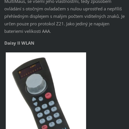
MultiMaus, se všemi jeho vlastnostmi, tedy způsobem
ovládání s otočným ovladačem s nulou uprostřed a nepříliš
přehledným displejem s malým počtem viditelných znaků. Je
určen pouze pro protokol Z21. Jako jediný je napájen
bateriemi velikosti AAA.
Daisy II WLAN