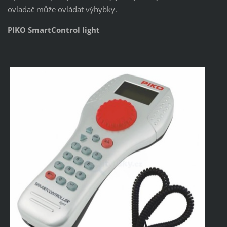
ovladač může ovládat výhybky.
PIKO SmartControl light