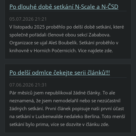
Po dlouhé době setkání N-Scale a N-ČSD
05.07.2026 21:21
V listopadu 2025 proběhlo po delší době setkání, které
společně pořádali členové obou sekcí Zababova.
Organizace se ujal Aleš Boubelík. Setkání proběhlo v
knihovně v Horních Počernicích. Více najdete zde.
Po delší odmlce čekejte serii článků!!!
07.06.2026 21:31
Pár měsíců jsem nepublikoval žádné články. To ale
neznamená, že jsem nemodelařil nebo se nezúčastnil
žádných setkání. První článek popisuje naši první účast
na setkání v Luckenwalde nedaleko Berlína. Toto menší
setkání bylo prima, více se dozvíte v článku zde.