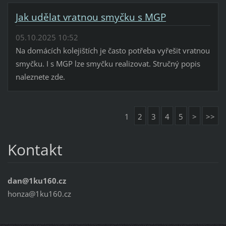
Jak udělat vratnou smyčku s MGP
05.10.2025 10:52
Na domácích kolejištích je často potřeba vyřešit vratnou
smyčku. I s MGP lze smyčku realizovat. Stručný popis
naleznete zde.
1
2
3
4
5
>
>>
Kontakt
dan@1ku160.cz
honza@1ku160.cz