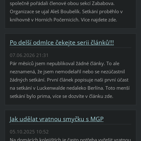
společně pořádali členové obou sekcí Zababova.
Organizace se ujal Aleš Boubelík. Setkání proběhlo v
knihovně v Horních Počernicích. Více najdete zde.
Po delší odmlce čekejte serii článků!!!
07.06.2026 21:31
Pár měsíců jsem nepublikoval žádné články. To ale
neznamená, že jsem nemodelařil nebo se nezúčastnil
žádných setkání. První článek popisuje naši první účast
na setkání v Luckenwalde nedaleko Berlína. Toto menší
setkání bylo prima, více se dozvíte v článku zde.
Jak udělat vratnou smyčku s MGP
05.10.2025 10:52
Na domácích kolejištích je často potřeba vyřešit vratnou