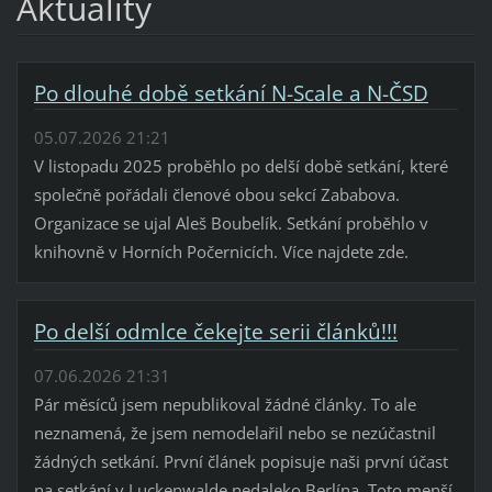
Aktuality
Po dlouhé době setkání N-Scale a N-ČSD
05.07.2026 21:21
V listopadu 2025 proběhlo po delší době setkání, které
společně pořádali členové obou sekcí Zababova.
Organizace se ujal Aleš Boubelík. Setkání proběhlo v
knihovně v Horních Počernicích. Více najdete zde.
Po delší odmlce čekejte serii článků!!!
07.06.2026 21:31
Pár měsíců jsem nepublikoval žádné články. To ale
neznamená, že jsem nemodelařil nebo se nezúčastnil
žádných setkání. První článek popisuje naši první účast
na setkání v Luckenwalde nedaleko Berlína. Toto menší