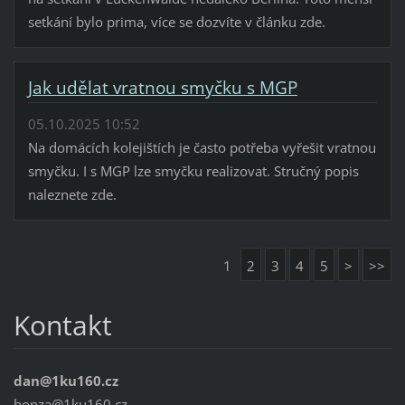
setkání bylo prima, více se dozvíte v článku zde.
Jak udělat vratnou smyčku s MGP
05.10.2025 10:52
Na domácích kolejištích je často potřeba vyřešit vratnou
smyčku. I s MGP lze smyčku realizovat. Stručný popis
naleznete zde.
1
2
3
4
5
>
>>
Kontakt
dan@1ku160.cz
honza@1ku160.cz