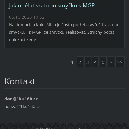
Jak udělat vratnou smyčku s MGP
05.10.2025 10:52
Na domácích kolejištích je často potřeba vyřešit vratnou
smyčku. I s MGP lze smyčku realizovat. Stručný popis
naleznete zde.
1
2
3
4
5
>
>>
Kontakt
dan@1ku160.cz
honza@1ku160.cz