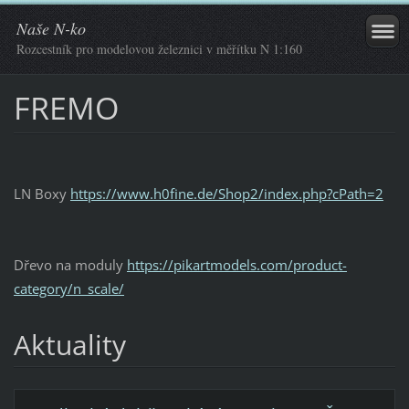
Naše N-ko
Rozcestník pro modelovou železnici v měřítku N 1:160
FREMO
LN Boxy
https://www.h0fine.de/Shop2/index.php?cPath=2
Dřevo na moduly
https://pikartmodels.com/product-
category/n_scale/
Aktuality