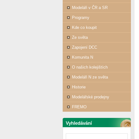
Modeláři v ČR a SR
Programy
Kde co koupit
Ze světa
Zapojení DCC
Komunita N
O našich kolejištích
Modeláři N ze světa
Historie
Modelářské prodejny
FREMO
Vyhledávání