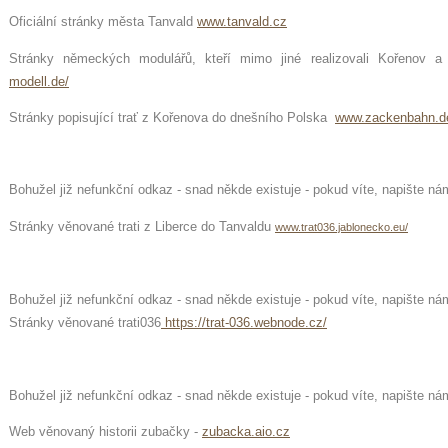
Oficiální stránky města Tanvald
www.tanvald.cz
Stránky německých modulářů, kteří mimo jiné realizovali Kořenov 
modell.de
/
Stránky popisující trať z Kořenova do dnešního Polska
www.zackenbahn.d
Bohužel již nefunkční odkaz - snad někde existuje - pokud víte, napište ná
Stránky věnované trati z Liberce do Tanvaldu
www.trat036.jablonecko.eu/
Bohužel již nefunkční odkaz - snad někde existuje - pokud víte, napište ná
Stránky věnované trati036
https://trat-036.webnode.cz/
Bohužel již nefunkční odkaz - snad někde existuje - pokud víte, napište ná
Web věnovaný historii zubačky -
zubacka.aio.cz