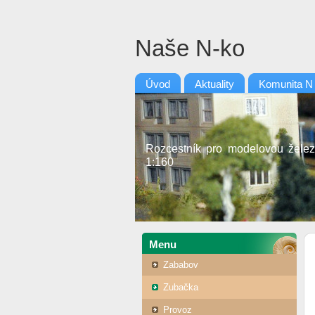
Naše N-ko
Úvod
Aktuality
Komunita N
Rozcestník pro modelovou želez
1:160
Menu
Zababov
Zubačka
Provoz