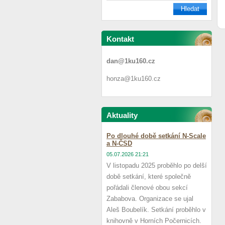
Kontakt
dan@1ku160.cz
honza@1ku160.cz
Aktuality
Po dlouhé době setkání N-Scale
a N-ČSD
05.07.2026 21:21
V listopadu 2025 proběhlo po delší
době setkání, které společně
pořádali členové obou sekcí
Zababova. Organizace se ujal
Aleš Boubelík. Setkání proběhlo v
knihovně v Horních Počernicích.