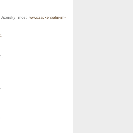
a Jizerský most
www.zackenbahn-im-
e
m.
m
m