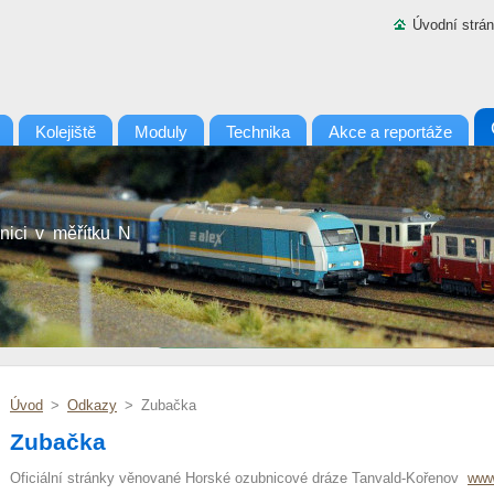
Úvodní strá
Kolejiště
Moduly
Technika
Akce a reportáže
nici v měřítku N
Úvod
>
Odkazy
>
Zubačka
Zubačka
Oficiální stránky věnované Horské ozubnicové dráze Tanvald-Kořenov
www