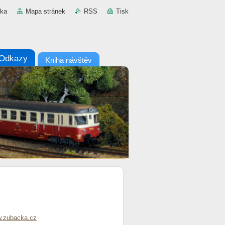
nka
Mapa stránek
RSS
Tisk
Odkazy
Kniha návštěv
.zuba
c
ka.cz