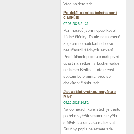
Více najdete zde.
Po delší odmlce čekejte serii
článků!!!
07.06.2026 21:31
Pár měsíců jsem nepublikoval
žádné články. To ale neznamená,
že jsem nemodelařil nebo se
nezúčastnil žádných setkání.
První článek popisuje naši první
účast na setkání v Luckenwalde
nedaleko Berlína. Toto menší
setkání bylo prima, více se
dozvíte v článku zde.
Jak udělat vratnou smyčku s
MGP
05.10.2025 10:52
Na domácích kolejištích je často
potřeba vyřešit vratnou smyčku. I
s MGP lze smyčku realizovat.
Stručný popis naleznete zde.