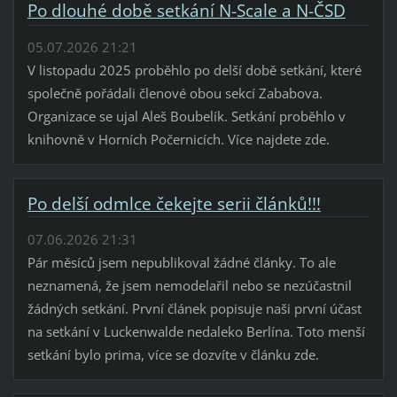
Po dlouhé době setkání N-Scale a N-ČSD
05.07.2026 21:21
V listopadu 2025 proběhlo po delší době setkání, které
společně pořádali členové obou sekcí Zababova.
Organizace se ujal Aleš Boubelík. Setkání proběhlo v
knihovně v Horních Počernicích. Více najdete zde.
Po delší odmlce čekejte serii článků!!!
07.06.2026 21:31
Pár měsíců jsem nepublikoval žádné články. To ale
neznamená, že jsem nemodelařil nebo se nezúčastnil
žádných setkání. První článek popisuje naši první účast
na setkání v Luckenwalde nedaleko Berlína. Toto menší
setkání bylo prima, více se dozvíte v článku zde.