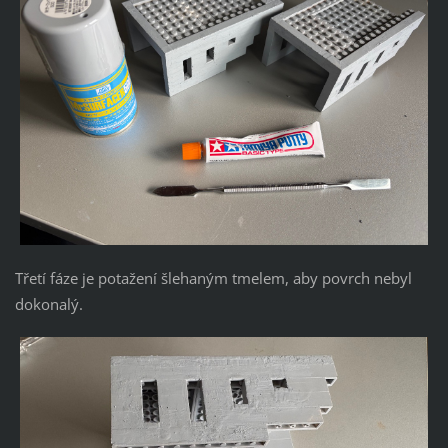
Třetí fáze je potažení šlehaným tmelem, aby povrch nebyl
dokonalý.