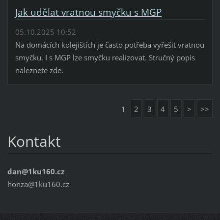
Jak udělat vratnou smyčku s MGP
05.10.2025 10:52
Na domácích kolejištích je často potřeba vyřešit vratnou
smyčku. I s MGP lze smyčku realizovat. Stručný popis
naleznete zde.
1
2
3
4
5
>
>>
Kontakt
dan@1ku160.cz
honza@1ku160.cz