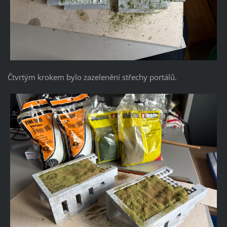
Čtvrtým krokem bylo zazelenění střechy portálů.