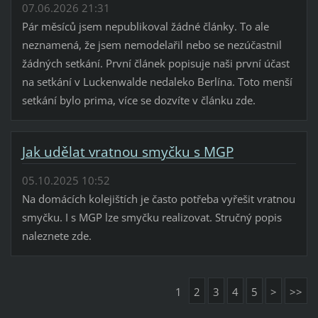
07.06.2026 21:31
Pár měsíců jsem nepublikoval žádné články. To ale
neznamená, že jsem nemodelařil nebo se nezúčastnil
žádných setkání. První článek popisuje naši první účast
na setkání v Luckenwalde nedaleko Berlína. Toto menší
setkání bylo prima, více se dozvíte v článku zde.
Jak udělat vratnou smyčku s MGP
05.10.2025 10:52
Na domácích kolejištích je často potřeba vyřešit vratnou
smyčku. I s MGP lze smyčku realizovat. Stručný popis
naleznete zde.
1
2
3
4
5
>
>>