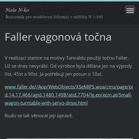
Naše N-ko
Rozcestník pro modelovou železnici v měřítku N 1:160
Faller vagonová točna
V realizaci stanice na motivy Tanvaldu použiji točnu Faller.
Už se dnes nevyrábí. Od výrobce byla dělána jen na výjezdy
0st, 45st a 90st. Já potřebuji jen posun o 10st.
www.faller.de//App/WebObjects/XSeMIPS.woa/cms/page/pi
d.14.17.466/agid.1480.1498/atid.7704/lg.en/ecm.at/Small-
wagon-turntable-with-servo-drive.html
Budu se tak věnovat její úpravě.