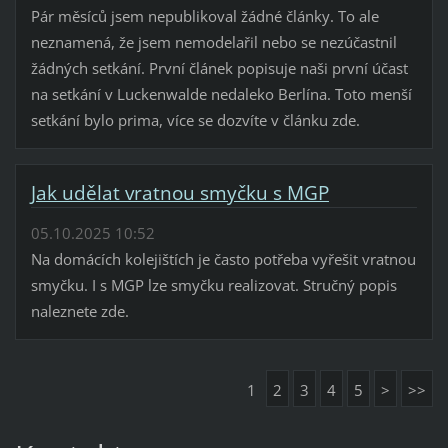
Pár měsíců jsem nepublikoval žádné články. To ale
neznamená, že jsem nemodelařil nebo se nezúčastnil
žádných setkání. První článek popisuje naši první účast
na setkání v Luckenwalde nedaleko Berlína. Toto menší
setkání bylo prima, více se dozvíte v článku zde.
Jak udělat vratnou smyčku s MGP
05.10.2025 10:52
Na domácích kolejištích je často potřeba vyřešit vratnou
smyčku. I s MGP lze smyčku realizovat. Stručný popis
naleznete zde.
1
2
3
4
5
>
>>