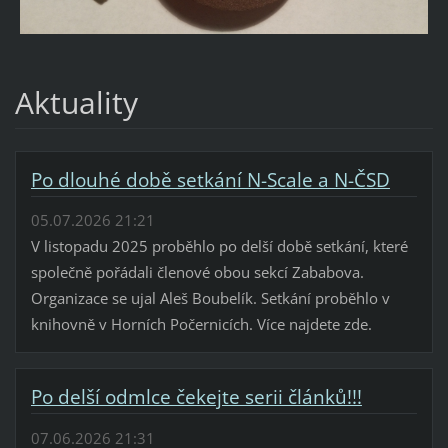
Aktuality
Po dlouhé době setkání N-Scale a N-ČSD
05.07.2026 21:21
V listopadu 2025 proběhlo po delší době setkání, které
společně pořádali členové obou sekcí Zababova.
Organizace se ujal Aleš Boubelík. Setkání proběhlo v
knihovně v Horních Počernicích. Více najdete zde.
Po delší odmlce čekejte serii článků!!!
07.06.2026 21:31