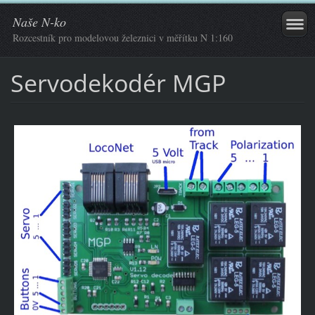
Naše N-ko
Rozcestník pro modelovou železnici v měřítku N 1:160
Servodekodér MGP