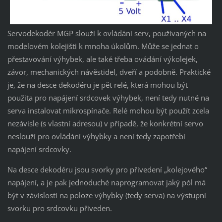
Servodekodér MGP slouží k ovládání serv, používaných na
modelovém kolejišti k mnoha úkolům. Může se jednat o
přestavování výhybek, ale také třeba ovádání výkolejek,
závor, mechanických návěstidel, dveří a podobně. Praktické
je, že na desce dekodéru je pět relé, která mohou být
použita pro napájení srdcovek výhybek, není tedy nutné na
serva instalovat mikrospínače. Relé mohou být použít zcela
nezávisle (s vlastní adresou) v případě, že konkrétní servo
neslouží pro ovládání výhybky a není tedy zapotřebí
napájení srdcovky.
Na desce dekodéru jsou svorky pro přivedení „kolejového“
napájení, a je pak jednoduché naprogramovat jaký pól má
být v závislosti na poloze výhybky (tedy serva) na výstupní
svorku pro srdcovku přiveden.