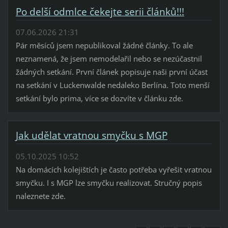
Po delší odmlce čekejte serii článků!!!
07.06.2026 21:31
Pár měsíců jsem nepublikoval žádné články. To ale
neznamená, že jsem nemodelařil nebo se nezúčastnil
žádných setkání. První článek popisuje naši první účast
na setkání v Luckenwalde nedaleko Berlína. Toto menší
setkání bylo prima, více se dozvíte v článku zde.
Jak udělat vratnou smyčku s MGP
05.10.2025 10:52
Na domácích kolejištích je často potřeba vyřešit vratnou
smyčku. I s MGP lze smyčku realizovat. Stručný popis
naleznete zde.