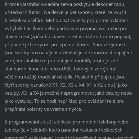
Kromě vlastního ovládání serva poskytuje dekodér řadu
užitečných funkcí. Na desce je pět svorek, které lze využít
k několika účelům. Mohou být využity pro přímé ovládání
výhybek tlačítkem nebo páčkovým přepínačem, nebo pro
stavění cest (způsobu stavění cest viz dále v tomto popisu),
případně je lze využít pro zpětné hlášení. Samozřejmostí
jsou svorky pro napájení, užitečná je ale i možnost napájení
zdrojem s kablíkem pro nabíjení mobilů, proto je zde
standardní konektor microUSB. Takových zdrojů má
většinou každý modelář několik. Poslední přípojkou jsou
čtyři svorky označené X1, X2, X3 a X4. X1 a X2 slouží jako
vstupy, X3 a X4 je možné naprogramovat jako vstupy nebo
jako výstupy. To se hodí například pro ovládání relé pro
přepínání polarity ve vratné smyčce.
K programování slouží aplikace pro mobilní telefony nebo
tablety (je v češtině), která usnadní nastavení veškerých
parametrů a vlastností. Je možné například nastavit koncové