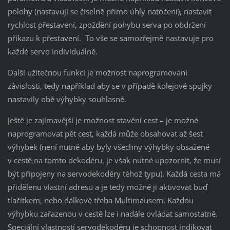
polohy (nastavují se číselně přímo úhly natočení), nastavit
rychlost přestavení, zpoždění pohybu serva po obdržení
příkazu k přestavení. To vše se samozřejmě nastavuje pro
každé servo individuálně.
Další užitečnou funkcí je možnost naprogramování
závislosti, tedy například aby se v případě kolejové spojky
nastavily obě výhybky souhlasně.
Ještě je zajímavější je možnost stavění cest – je možné
naprogramovat pět cest, každá může obsahovat až šest
výhybek (není nutné aby byly všechny výhybky obsažené
v cestě na tomto dekodéru, je však nutné upozornit, že musí
být připojeny na servodekodéry téhož typu). Každá cesta má
přidělenu vlastní adresu a je tedy možné ji aktivovat buď
tlačítkem, nebo dálkově třeba Multimausem. Každou
výhybku zařazenou v cestě lze i nadále ovládat samostatně.
Speciální vlastností servodekodéru je schopnost indikovat