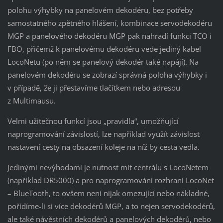
polohu výhybky na panelovém dekodéru, bez potřeby
samostatného zpětného hlášení, kombinace servodekodéru
MGP a panelového dekodéru MGP pak nahradí funkci TCO i
FBO, přičemž k panelovému dekodéru vede jediný kabel
LocoNetu (po něm se panelový dekodér také napájí). Na
panelovém dekodéru se zobrazí správná poloha výhybky i
v případě, že ji přestavíme tlačítkem nebo adresou
z Multimausu.
Velmi užitečnou funkcí jsou „pravidla“, umožňující
naprogramování závislostí, lze například využít závislost
nastavení cesty na obsazení koleje na níž by cesta vedla.
Jedinými nevýhodami je nutnost mít centrálu s LocoNetem
(například DR5000) a pro naprogramování rozhraní LocoNet
– BlueTooth, to ovšem není nijak omezující nebo nákladné,
pořídíme-li si více dekodérů MGP, a to nejen servodekodérů,
ale také návěstních dekodérů a panelových dekodérů, nebo