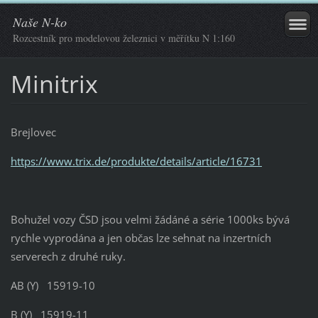
Naše N-ko
Rozcestník pro modelovou železnici v měřítku N 1:160
Minitrix
Brejlovec
https://www.trix.de/produkte/details/article/16731
Bohužel vozy ČSD jsou velmi žádáné a série 1000ks bývá
rychle vyprodána a jen občas lze sehnat na inzertních
serverech z druhé ruky.
AB (Y) 15919-10
B (Y) 15919-11