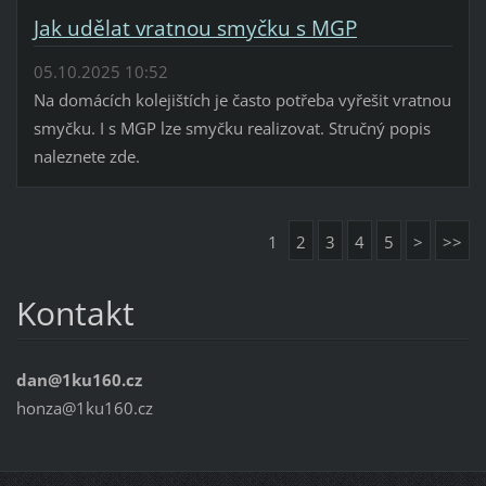
Jak udělat vratnou smyčku s MGP
05.10.2025 10:52
Na domácích kolejištích je často potřeba vyřešit vratnou
smyčku. I s MGP lze smyčku realizovat. Stručný popis
naleznete zde.
1
2
3
4
5
>
>>
Kontakt
dan@1ku160.cz
honza@1ku160.cz