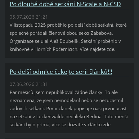
Po dlouhé době setkání N-Scale a N-ČSD
05.07.2026 21:21
V listopadu 2025 proběhlo po delší době setkání, které
společně pořádali členové obou sekcí Zababova.
Organizace se ujal Aleš Boubelík. Setkání proběhlo v
knihovně v Horních Počernicích. Více najdete zde.
Po delší odmlce čekejte serii článků!!!
07.06.2026 21:31
Pár měsíců jsem nepublikoval žádné články. To ale
neznamená, že jsem nemodelařil nebo se nezúčastnil
žádných setkání. První článek popisuje naši první účast
na setkání v Luckenwalde nedaleko Berlína. Toto menší
setkání bylo prima, více se dozvíte v článku zde.