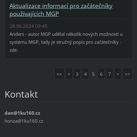
Aktualizace informací pro začátečníky
používajících MGP
28.06.2024 09:45
Anders - autor MGP udělal několik nových možností u
systému MGP, tady je stručný popis pro začátečníky -
zde.
<<
<
3
4
5
6
7
>
>>
Kontakt
dan@1ku160.cz
honza@1ku160.cz