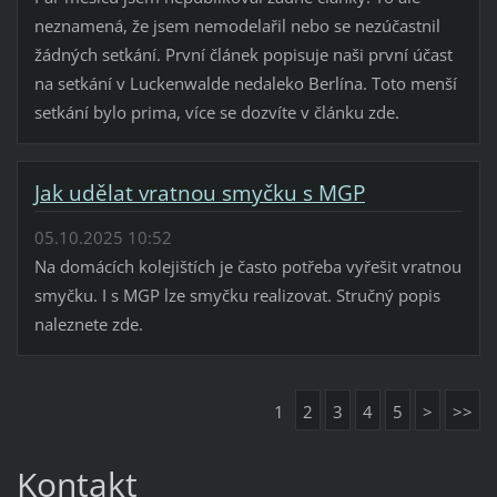
neznamená, že jsem nemodelařil nebo se nezúčastnil
žádných setkání. První článek popisuje naši první účast
na setkání v Luckenwalde nedaleko Berlína. Toto menší
setkání bylo prima, více se dozvíte v článku zde.
Jak udělat vratnou smyčku s MGP
05.10.2025 10:52
Na domácích kolejištích je často potřeba vyřešit vratnou
smyčku. I s MGP lze smyčku realizovat. Stručný popis
naleznete zde.
1
2
3
4
5
>
>>
Kontakt