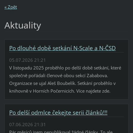
« Zpět
Aktuality
Po dlouhé době setkání N-Scale a N-ČSD
05.07.2026 21:21
V listopadu 2025 proběhlo po delší době setkání, které
společně pořádali členové obou sekcí Zababova.
Organizace se ujal Aleš Boubelík. Setkání proběhlo v
knihovně v Horních Počernicích. Více najdete zde.
Po delší odmlce čekejte serii článků!!!
07.06.2026 21:31
Pár měsíců jsem nepublikoval žádné články. To ale