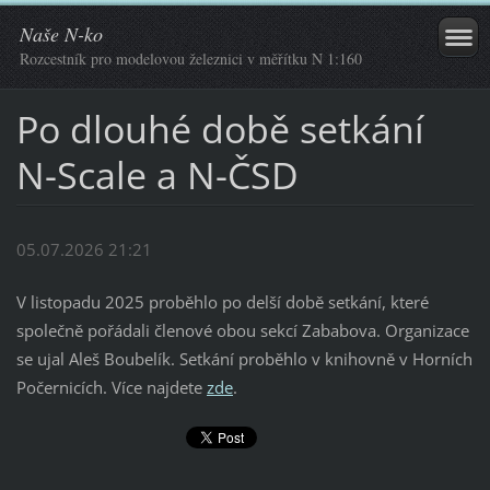
Naše N-ko
Rozcestník pro modelovou železnici v měřítku N 1:160
Po dlouhé době setkání
N-Scale a N-ČSD
05.07.2026 21:21
V listopadu 2025 proběhlo po delší době setkání, které
společně pořádali členové obou sekcí Zababova. Organizace
se ujal Aleš Boubelík. Setkání proběhlo v knihovně v Horních
Počernicích. Více najdete
zde
.