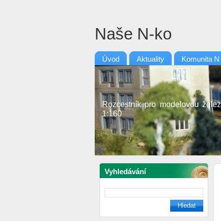
Naše N-ko
Úvod
Aktuality
Komunita N
Rozcestník pro modelovou želez
1:160
Vyhledávání