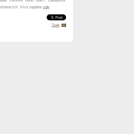
ádali členové obou sekcí Zababova.
očernicích. Více najdete
zde
.
Zpět