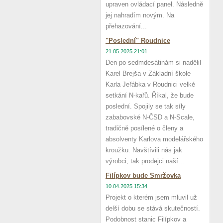
upraven ovládací panel. Následně
jej nahradím novým. Na
přehazování...
"Poslední" Roudnice
21.05.2025 21:01
Den po sedmdesátinám si nadělil
Karel Brejša v Základní škole
Karla Jeřábka v Roudnici velké
setkání N-kařů. Říkal, že bude
poslední. Spojily se tak síly
zababovské N-ČSD a N-Scale,
tradičně posílené o členy a
absolventy Karlova modelářského
kroužku. Navštívili nás jak
výrobci, tak prodejci naší...
Filípkov bude Smržovka
10.04.2025 15:34
Projekt o kterém jsem mluvil už
delší dobu se stává skutečností.
Podobnost stanic Filípkov a