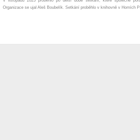
V listopadu 2025 proběhlo po delší době setkání, které společně poř
Organizace se ujal Aleš Boubelík. Setkání proběhlo v knihovně v Horních P