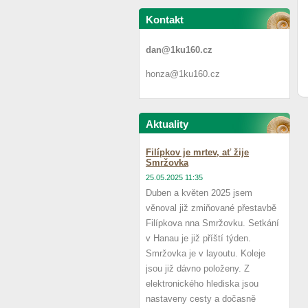
Kontakt
dan@1ku160.cz
honza@1ku160.cz
Aktuality
Filípkov je mrtev, ať žije
Smržovka
25.05.2025 11:35
Duben a květen 2025 jsem
věnoval již zmiňované přestavbě
Filípkova nna Smržovku. Setkání
v Hanau je již příští týden.
Smržovka je v layoutu. Koleje
jsou již dávno položeny. Z
elektronického hlediska jsou
nastaveny cesty a dočasně