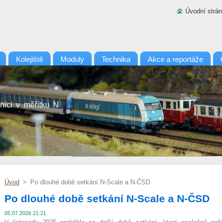
Úvodní strá
Kolejiště
Moduly
Technika
Akce a reportáže
nici v měřítku N
Úvod
>
Po dlouhé době setkání N-Scale a N-ČSD
Po dlouhé době setkání N-Scale a N-ČSD
05.07.2026 21:21