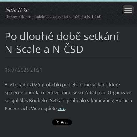
Naše N-ko
Rozcestník pro modelovou železnici v měřítku N 1:160
Po dlouhé době setkání
N-Scale a N-ČSD
05.07.2026 21:21
V listopadu 2025 proběhlo po delší době setkání, které
společně pořádali členové obou sekcí Zababova. Organizace
se ujal Aleš Boubelík. Setkání proběhlo v knihovně v Horních
Počernicích. Více najdete
zde
.