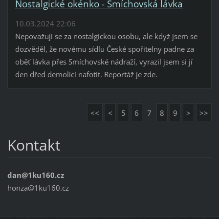
Nostalgické okénko - Smíchovská lávka
10.03.2024 22:06
Nepovažuji se za nostalgickou osobu, ale když jsem se
dozvěděl, že novému sídlu České spořitelny padne za
oběť lávka přes Smíchovské nádraží, vyrazil jsem si jí
den dřed demolicí nafotit. Reportáž je zde.
<<
<
5
6
7
8
9
>
>>
Kontakt
dan@1ku160.cz
honza@1ku160.cz