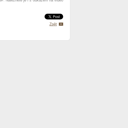
GP. Naleznete je i s odkazem na video
Zpět