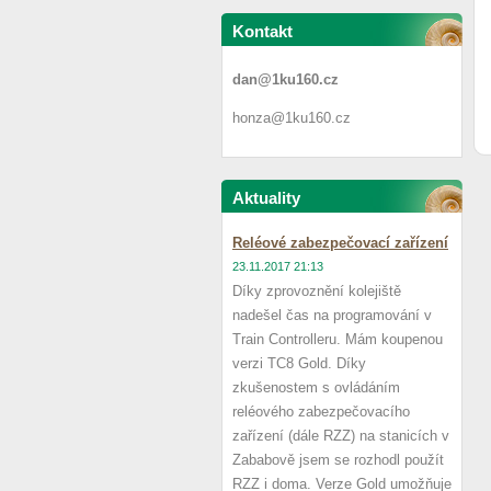
Kontakt
dan@1ku160.cz
honza@1ku160.cz
Aktuality
Reléové zabezpečovací zařízení
23.11.2017 21:13
Díky zprovoznění kolejiště
nadešel čas na programování v
Train Controlleru. Mám koupenou
verzi TC8 Gold. Díky
zkušenostem s ovládáním
reléového zabezpečovacího
zařízení (dále RZZ) na stanicích v
Zababově jsem se rozhodl použít
RZZ i doma. Verze Gold umožňuje