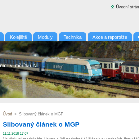
Úvodní strá
Kolejiště
Moduly
Technika
Akce a reportáže
nici v měřítku N
Úvod
>
Slibovaný článek o MGP
Slibovaný článek o MGP
11.11.2018 17:07