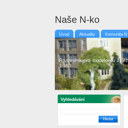
Naše N-ko
Úvod
Aktuality
Komunita N
Rozcestník pro modelovou želez
1:160
Vyhledávání