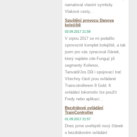
namalovat vlastní symboly.
Vlakové cesty...
Spuštění provozu Danova
kolejiště
03.09.2017 21:58
V srpnu 2017 se mi podařilo
zprovoznit komplet kolejiště, a tak
jsem pro vás zpracoval článek,
který najdete zde.Fungují již
segmenty Kořenov,
Tanvald/Jos.Důl i spojovací trať.
Všechny části jsou ovládané
Traincotrollerem 8 Gold. K
ovládání lokomotiv lze použít
Fredy nebo aplikaci...
Bezdrátové ovládání
TrainController
01.09.2017 21:57
Dnes jsme uveřejnili nový článek
o bezdrátovém ovládání