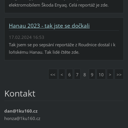
elektromobilem Škoda Enyaq. Celá reportáž je zde.
Hanau 2023 - tak jste se dočkali
17.02.2024 16:53
Tak jsem se po sepsání reportáže z Roudnice dostal i k
loňskému Hanau. Tak lidé čtěte zde.
<<
<
6
7
8
9
10
>
>>
Kontakt
dan@1ku160.cz
honza@1ku160.cz