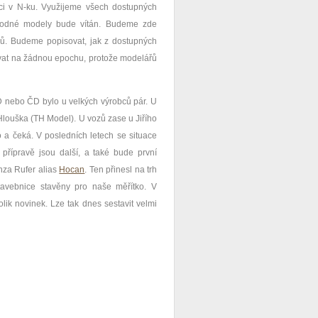
ci v N-ku. Využijeme všech dostupných
hodné modely bude vítán. Budeme zde
rců. Budeme popisovat, jak z dostupných
ovat na žádnou epochu, protože modelářů
D nebo ČD bylo u velkých výrobců pár. U
Hlouška (TH Model). U vozů zase u Jiřího
 a čeká. V posledních letech se situace
 přípravě jsou další, a také bude první
onza Rufer alias
Hocan
. Ten přinesl na trh
tavebnice stavěny pro naše měřítko. V
lik novinek. Lze tak dnes sestavit velmi