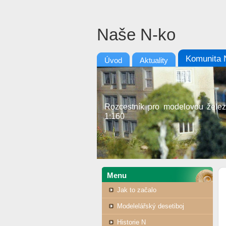
Naše N-ko
Komunita 
Úvod
Aktuality
Rozcestník pro modelovou želez
1:160
Menu
Jak to začalo
Modelelářský desetiboj
Historie N