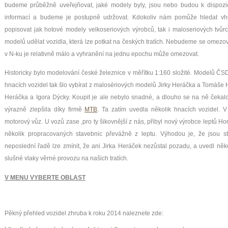
budeme průběžně uveřejňovat, jaké modely byly, jsou nebo budou k dispozi
informací a budeme je postupně udržovat. Kdokoliv nám pomůže hledat v
popisovat jak hotové modely velkoseriových výrobců, tak i maloseriových tvů
modelů udělat vozidla, která lze potkat na českých tratích. Nebudeme se omez
v N-ku je relativně málo a vyhranění na jednu epochu může omezovat.
Historicky bylo modelování české železnice v měřítku 1:160 složité. Modelů ČS
hnacích vozidel tak šlo vybírat z malosériových modelů Jirky Heráčka a Tomáše 
Heráčka a Igora Dýcky. Koupit je ale nebylo snadné, a dlouho se na ně čekalo
výrazně zlepšila díky firmě
MTB
. Ta zatím uvedla několik hnacích vozidel. V
motorový vůz. U vozů zase ,pro ty šikovnější z nás, přibyl nový výrobce leptů H
několik propracovaných stavebnic převážně z leptu. Výhodou je, že jsou s
neposlední řadě lze zmínit, že ani Jirka Heráček nezůstal pozadu, a uvedl něko
slušné vlaky věrné provozu na našich tratích.
V MENU VYBERTE OBLAST
Pěkný přehled vozidel zhruba k roku 2014 naleznete zde: