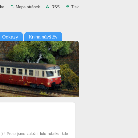
nka
Mapa stránek
RSS
Tisk
Odkazy
Kniha návštěv
 ! Proto jsme založili tuto rubriku, kde