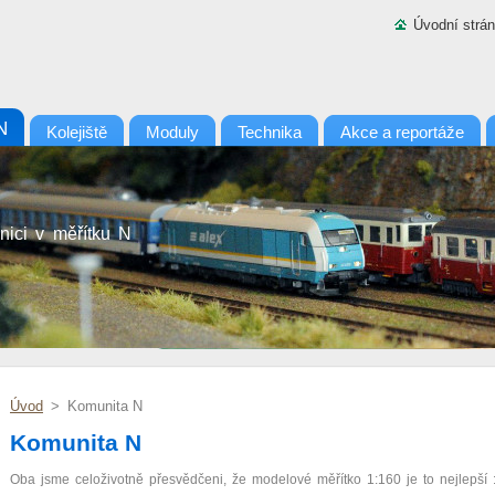
Úvodní strá
N
Kolejiště
Moduly
Technika
Akce a reportáže
nici v měřítku N
Úvod
>
Komunita N
Komunita N
Oba jsme celoživotně přesvědčeni, že modelové měřítko 1:160 je to nejlepší :-)