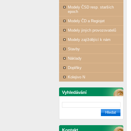
Modely ČSD resp. starších
epoch
Modely ČD a Regiojet
Modely jiných provozovatelů
Modely zajíždějící k nám
Stavby
Náklady
Doplňky
Kolejivo N
Vyhledávání
Kontakt