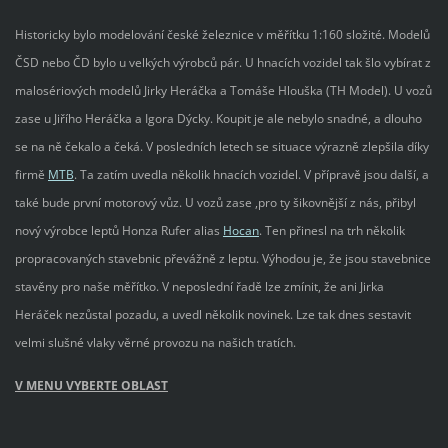
Historicky bylo modelování české železnice v měřítku 1:160 složité. Modelů
ČSD nebo ČD bylo u velkých výrobců pár. U hnacích vozidel tak šlo vybírat z
malosériových modelů Jirky Heráčka a Tomáše Hlouška (TH Model). U vozů
zase u Jiřího Heráčka a Igora Dýcky. Koupit je ale nebylo snadné, a dlouho
se na ně čekalo a čeká. V posledních letech se situace výrazně zlepšila díky
firmě
MTB
. Ta zatím uvedla několik hnacích vozidel. V přípravě jsou další, a
také bude první motorový vůz. U vozů zase ,pro ty šikovnější z nás, přibyl
nový výrobce leptů Honza Rufer alias
Hocan
. Ten přinesl na trh několik
propracovaných stavebnic převážně z leptu. Výhodou je, že jsou stavebnice
stavěny pro naše měřítko. V neposlední řadě lze zmínit, že ani Jirka
Heráček nezůstal pozadu, a uvedl několik novinek. Lze tak dnes sestavit
velmi slušné vlaky věrné provozu na našich tratích.
V MENU VYBERTE OBLAST