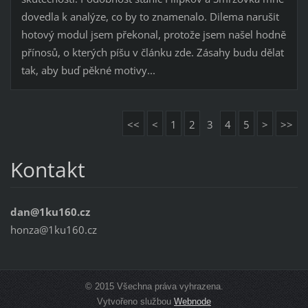
dovedla k analýze, co by to znamenalo. Dilema narušit
hotový modul jsem překonal, protože jsem našel hodně
přínosů, o kterých píšu v článku zde. Zásahy budu dělat
tak, aby buď pěkné motivy...
<<
<
1
2
3
4
5
>
>>
Kontakt
dan@1ku160.cz
honza@1ku160.cz
© 2015 Všechna práva vyhrazena.
Vytvořeno službou
Webnode