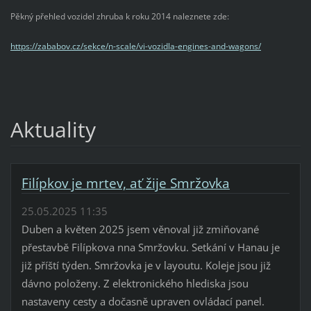
Pěkný přehled vozidel zhruba k roku 2014 naleznete zde:
https://zababov.cz/sekce/n-scale/vi-vozidla-engines-and-wagons/
Aktuality
Filípkov je mrtev, ať žije Smržovka
25.05.2025 11:35
Duben a květen 2025 jsem věnoval již zmiňované
přestavbě Filípkova nna Smržovku. Setkání v Hanau je
již příští týden. Smržovka je v layoutu. Koleje jsou již
dávno položeny. Z elektronického hlediska jsou
nastaveny cesty a dočasně upraven ovládací panel.