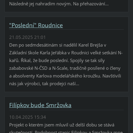
Následně jej nahradím novým. Na přehazování...
"Poslední" Roudnice
21.05.2025 21:01
Den po sedmdesátinám si nadělil Karel Brejša v
Základní škole Karla Jeřábka v Roudnici velké setkání N-
kařů. Říkal, že bude poslední. Spojily se tak síly
zababovské N-ČSD a N-Scale, tradičně posílené o členy
a absolventy Karlova modelářského kroužku. Navštívili
nás jak výrobci, tak prodejci naší...
Filípkov bude Smržovka
10.04.2025 15:34
Projekt o kterém jsem mluvil už delší dobu se stává
skutečností. Podobnost stanic Filípkov a Smržovka mne