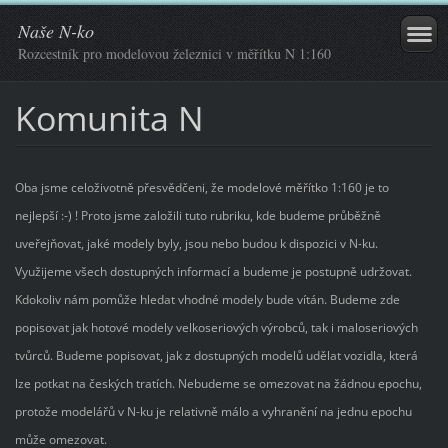
Naše N-ko
Rozcestník pro modelovou železnici v měřítku N 1:160
Komunita N
Oba jsme celoživotně přesvědčeni, že modelové měřítko 1:160 je to
nejlepší :-) ! Proto jsme založili tuto rubriku, kde budeme průběžně
uveřejňovat, jaké modely byly, jsou nebo budou k dispozici v N-ku.
Využijeme všech dostupných informací a budeme je postupně udržovat.
Kdokoliv nám pomůže hledat vhodné modely bude vítán. Budeme zde
popisovat jak hotové modely velkoseriových výrobců, tak i maloseriových
tvůrců. Budeme popisovat, jak z dostupných modelů udělat vozidla, která
lze potkat na českých tratích. Nebudeme se omezovat na žádnou epochu,
protože modelářů v N-ku je relativně málo a vyhranění na jednu epochu
může omezovat.