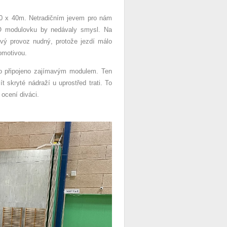
 20 x 40m. Netradičním jevem pro nám
O modulovku by nedávaly smysl. Na
ový provoz nudný, protože jezdí málo
omotivou.
ylo připojeno zajímavým modulem. Ten
 skryté nádraží u uprostřed trati. To
ocení diváci.