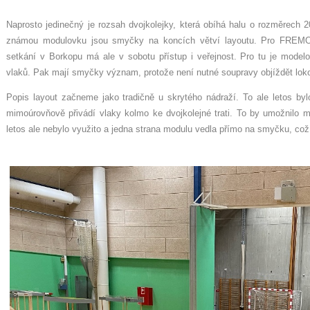
Naprosto jedinečný je rozsah dvojkolejky, která obíhá halu o rozměrech
známou modulovku jsou smyčky na koncích větví layoutu. Pro FREM
setkání v Borkopu má ale v sobotu přístup i veřejnost. Pro tu je model
vlaků. Pak mají smyčky význam, protože není nutné soupravy objíždět lok
Popis layout začneme jako tradičně u skrytého nádraží. To ale letos b
mimoúrovňově přivádí vlaky kolmo ke dvojkolejné trati. To by umožnilo mít
letos ale nebylo využito a jedna strana modulu vedla přímo na smyčku, což 