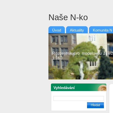
Naše N-ko
Úvod
Aktuality
Komunita N
Rozcestník pro modelovou želez
1:160
Vyhledávání