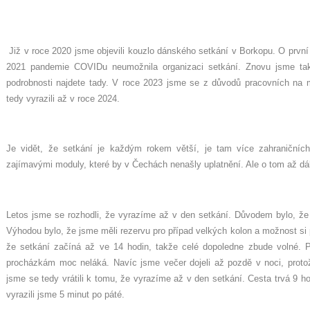
Již v roce 2020 jsme objevili kouzlo dánského setkání v Borkopu. O první 
2021 pandemie COVIDu neumožnila organizaci setkání. Znovu jsme tak 
podrobnosti najdete tady. V roce 2023 jsme se z důvodů pracovních na mé
tedy vyrazili až v roce 2024.
Je vidět, že setkání je každým rokem větší, je tam více zahraničních
zajímavými moduly, které by v Čechách nenašly uplatnění. Ale o tom až dál
Letos jsme se rozhodli, že vyrazíme až v den setkání. Důvodem bylo, že v
Výhodou bylo, že jsme měli rezervu pro případ velkých kolon a možnost si
že setkání začíná až ve 14 hodin, takže celé dopoledne zbude volné. P
procházkám moc neláká. Navíc jsme večer dojeli až pozdě v noci, protož
jsme se tedy vrátili k tomu, že vyrazíme až v den setkání. Cesta trvá 9 hod
vyrazili jsme 5 minut po páté.