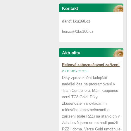
Kontakt
dan@1ku160.cz
honza@1ku160.cz
Aktuality
Reléové zabezpečovací zařízení
23.11.2017 21:13
Díky zprovoznění kolejiště
nadešel čas na programování v
Train Controlleru. Mám koupenou
verzi TC8 Gold. Díky
zkušenostem s ovládáním
reléového zabezpečovacího
zařízení (dále RZZ) na stanicích v
Zababově jsem se rozhodl použít
RZZ i doma. Verze Gold umožňuje