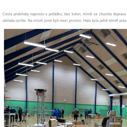
Cesta probíhala naprosto v pořádku, bez kolon, mírně se zhustila doprava
ubíhala rychle. Na místě jsme byli mezi prvními. Hala byla ještě téměř prá