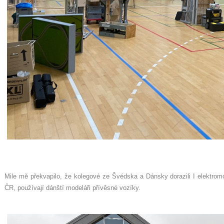
Mile mě překvapilo, že kolegové ze Švédska a Dánsky dorazili I elektromo
ČR, používají dánští modeláři přívěsné vozíky.