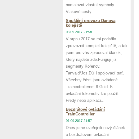
namalovat vlastní symboly.
Vlakové cesty...
Spuštění provozu Danova
kolejiště
03.09.2017 21:58
V srpnu 2017 se mi podařilo
zprovoznit komplet kolejiště, a tak
jsem pro vás zpracoval článek,
který najdete zde.Fungují již
segmenty Kořenov,
Tanvald/Jos.Důl i spojovací trať.
Všechny části jsou ovládané
Traincotrollerem 8 Gold. K
ovládání lokomotiv lze použít
Fredy nebo aplikaci...
Bezdrátové ovládání
TrainController
01.09.2017 21:57
Dnes jsme uveřejnili nový článek
o bezdrátovém ovládání