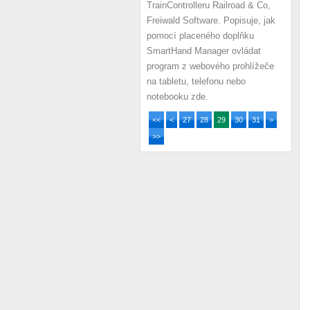
TrainControlleru Railroad & Co,
Freiwald Software. Popisuje, jak
pomocí placeného doplňku
SmartHand Manager ovládat
program z webového prohlížeče
na tabletu, telefonu nebo
notebooku zde.
<<
<
27
28
29
30
31
>
>>