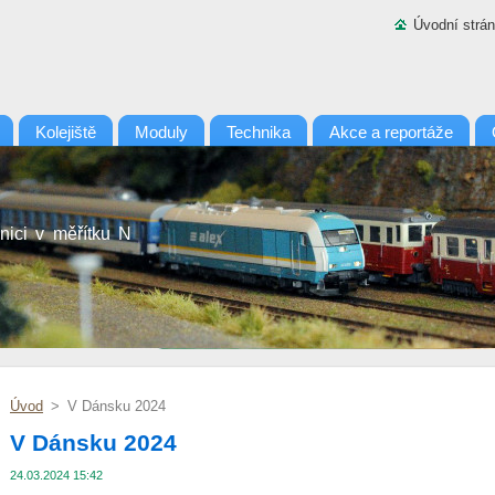
Úvodní strá
Kolejiště
Moduly
Technika
Akce a reportáže
nici v měřítku N
Úvod
>
V Dánsku 2024
V Dánsku 2024
24.03.2024 15:42