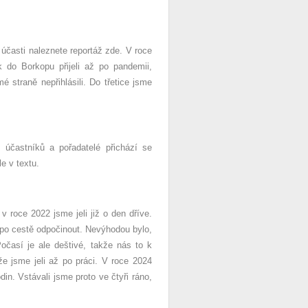
účasti naleznete reportáž zde. V roce
do Borkopu přijeli až po pandemii,
 straně nepřihlásili. Do třetice jsme
 účastníků a pořadatelé přichází se
e v textu.
 roce 2022 jsme jeli již o den dříve.
 po cestě odpočinout. Nevýhodou bylo,
očasí je ale deštivé, takže nás to k
e jsme jeli až po práci. V roce 2024
in. Vstávali jsme proto ve čtyři ráno,