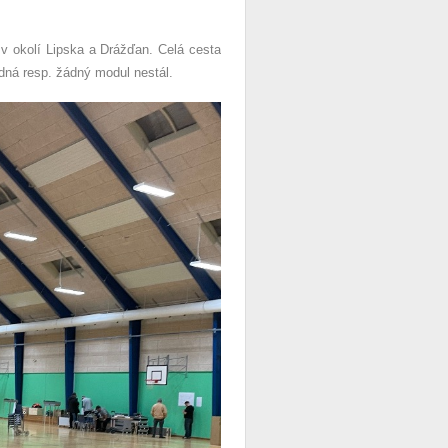
 v okolí Lipska a Drážďan. Celá cesta
zdná resp. žádný modul nestál.