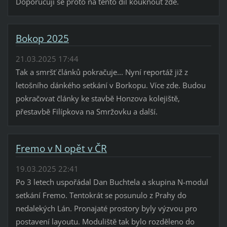
Doporučuji se proto na tento díl kouknout zde.
Bokop 2025
21.03.2025 17:44
Tak a smršť článků pokračuje... Nyní reportáž již z
letošního dánkého setkání v Borkopu. Více zde. Budou
pokračovat články ke stavbě Honzova kolejiště,
přestavbě Filípkova na Smržovku a další.
Fremo v N opět v ČR
19.03.2025 22:41
Po 3 letech uspořádal Dan Buchtela a skupina N-modul
setkání Fremo. Tentokrát se posunulo z Prahy do
nedalekých Lán. Pronajaté prostory byly výzvou pro
postavení layoutu. Moduliště tak bylo rozděleno do