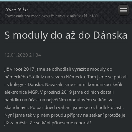
Naše N-ko
Rozcestník pro modelovou železnici v měřítku N 1:160
S moduly do až do Dánska
12.01.2020 21:34
Již v roce 2017 jsme se odhodlali vyrazit s moduly do
německého Stöllniz na severu Německa. Tam jsme se potkali
i s kolegy z Dánska. Navázali jsme s nimi komunikaci kvůli
elektronice MGP. V prosinci 2019 jsme od nich dostali
nabídku na účast na největším modulovém setkání ve
Skandinavii. Po pár dnech váhání jsme se rozhodli k účasti.
Nyní jsme tak v plném proudu příprav na setkání protože je
již za měsíc. Ze setkání přineseme reportáž.