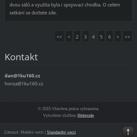
dvou sálů a využita byla i spojovací chodba. O celém
setkání se dočtete zde.
<<
<
2
3
4
5
6
>
>>
Kontakt
dan@1ku160.cz
honza@1ku160.cz
© 2015 Všechna práva vyhrazena.
Vytvořeno službou
Webnode
Zobrazit:
Mobilní verzi
|
Standardní verzi