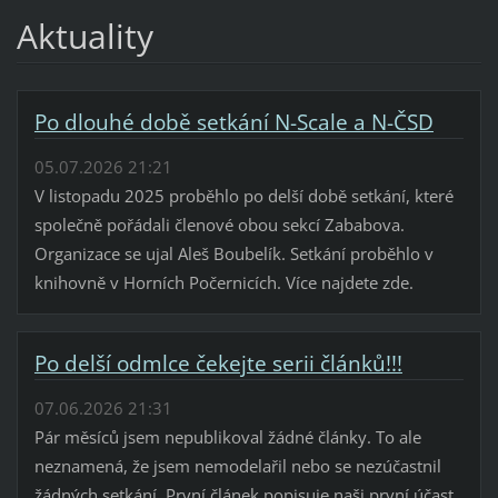
Aktuality
Po dlouhé době setkání N-Scale a N-ČSD
05.07.2026 21:21
V listopadu 2025 proběhlo po delší době setkání, které
společně pořádali členové obou sekcí Zababova.
Organizace se ujal Aleš Boubelík. Setkání proběhlo v
knihovně v Horních Počernicích. Více najdete zde.
Po delší odmlce čekejte serii článků!!!
07.06.2026 21:31
Pár měsíců jsem nepublikoval žádné články. To ale
neznamená, že jsem nemodelařil nebo se nezúčastnil
žádných setkání. První článek popisuje naši první účast