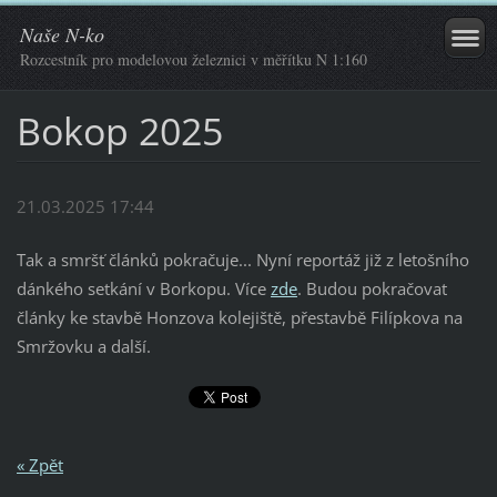
Naše N-ko
Rozcestník pro modelovou železnici v měřítku N 1:160
Bokop 2025
21.03.2025 17:44
Tak a smršť článků pokračuje... Nyní reportáž již z letošního
dánkého setkání v Borkopu. Více
zde
. Budou pokračovat
články ke stavbě Honzova kolejiště, přestavbě Filípkova na
Smržovku a další.
« Zpět