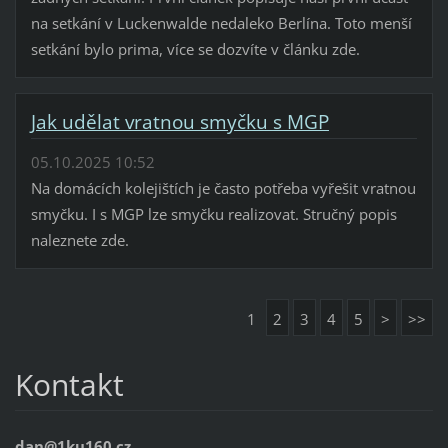
na setkání v Luckenwalde nedaleko Berlína. Toto menší
setkání bylo prima, více se dozvíte v článku zde.
Jak udělat vratnou smyčku s MGP
05.10.2025 10:52
Na domácích kolejištích je často potřeba vyřešit vratnou
smyčku. I s MGP lze smyčku realizovat. Stručný popis
naleznete zde.
1
2
3
4
5
>
>>
Kontakt
dan@1ku160.cz