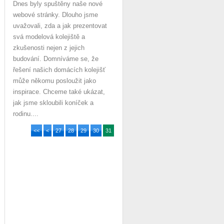
Dnes byly spuštěny naše nové
webové stránky. Dlouho jsme
uvažovali, zda a jak prezentovat
svá modelová kolejiště a
zkušenosti nejen z jejich
budování. Domníváme se, že
řešení našich domácích kolejišť
může někomu posloužit jako
inspirace. Chceme také ukázat,
jak jsme skloubili koníček a
rodinu....
<<
<
27
28
29
30
31