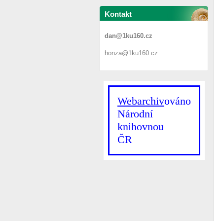
Kontakt
dan@1ku160.cz
honza@1ku160.cz
Webarchiv
ováno
Národní
knihovnou
ČR