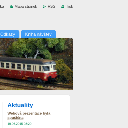
nka
Mapa stránek
RSS
Tisk
Odkazy
Kniha návštěv
Aktuality
Webová prezentace byla
spuštěna
19.06.2015 08:20