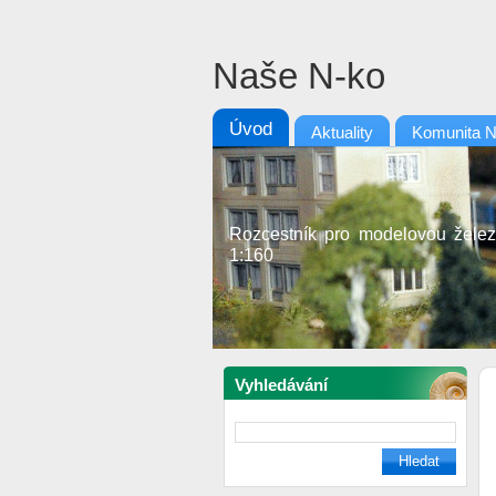
Naše N-ko
Úvod
Aktuality
Komunita 
Rozcestník pro modelovou želez
1:160
Vyhledávání