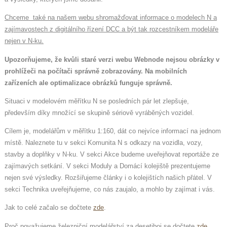
Chceme také na našem webu shromažďovat informace o modelech N a
zajímavostech z digitálního řízení DCC a být tak rozcestníkem modeláře
nejen v N-ku.
Upozorňujeme, že kvůli staré verzi webu Webnode nejsou obrázky v
prohlížeči na počítači správně zobrazovány. Na mobilních
zařízeních ale optimalizace obrázků funguje správně.
Situaci v modelovém měřítku N se posledních pár let zlepšuje,
především díky množící se skupině sériově vyráběných vozidel.
Cílem je, modelářům v měřítku 1:160, dát co nejvíce informací na jednom
místě. Naleznete tu v sekci Komunita N s odkazy na vozidla, vozy,
stavby a doplňky v N-ku. V sekci Akce budeme uveřejňovat reportáže ze
zajímavých setkání. V sekci Moduly a Domácí kolejiště prezentujeme
nejen své výsledky. Rozšiřujeme články i o kolejištích našich přátel. V
sekci Technika uveřejňujeme, co nás zaujalo, a mohlo by zajímat i vás.
Jak to celé začalo se dočtete
zde
.
Proč považujeme železniční modelářství za desetiboj se dočtete
zde
.