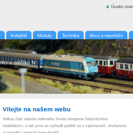
Úvodní strá
N
Kolejiště
Moduly
Technika
Akce a reportáže
nici v měřítku N
Vítejte na našem webu
Velkou část našeho rodinného života věnujeme železničnímu
modelářství, a tak jsme se rozhodli podělit se o zajímavosti, zkušenosti
a výsledky, kterých jsme dosáhli.