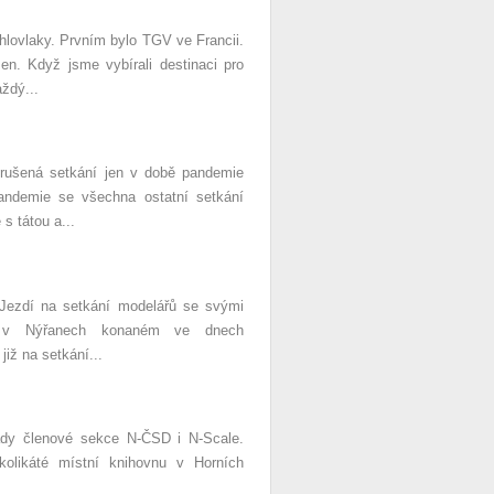
hlovlaky. Prvním bylo TGV ve Francii.
. Když jsme vybírali destinaci pro
ždý...
zrušená setkání jen v době pandemie
andemie se všechna ostatní setkání
s tátou a...
ezdí na setkání modelářů se svými
í v Nýřanech konaném ve dnech
iž na setkání...
dy členové sekce N-ČSD i N-Scale.
kolikáté místní knihovnu v Horních