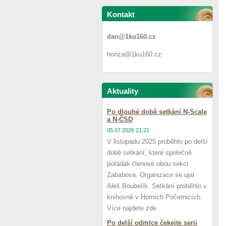
Kontakt
dan@1ku160.cz
honza@1ku160.cz
Aktuality
Po dlouhé době setkání N-Scale
a N-ČSD
05.07.2026 21:21
V listopadu 2025 proběhlo po delší
době setkání, které společně
pořádali členové obou sekcí
Zababova. Organizace se ujal
Aleš Boubelík. Setkání proběhlo v
knihovně v Horních Počernicích.
Více najdete zde.
Po delší odmlce čekejte serii