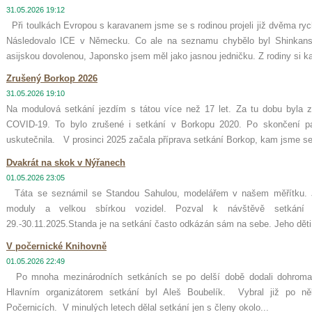
31.05.2026 19:12
Při toulkách Evropou s karavanem jsme se s rodinou projeli již dvěma ryc
Následovalo ICE v Německu. Co ale na seznamu chybělo byl Shinkansen
asijskou dovolenou, Japonsko jsem měl jako jasnou jedničku. Z rodiny si ka
Zrušený Borkop 2026
31.05.2026 19:10
Na modulová setkání jezdím s tátou více než 17 let. Za tu dobu byla 
COVID-19. To bylo zrušené i setkání v Borkopu 2020. Po skončení p
uskutečnila. V prosinci 2025 začala příprava setkání Borkop, kam jsme se 
Dvakrát na skok v Nýřanech
01.05.2026 23:05
Táta se seznámil se Standou Sahulou, modelářem v našem měřítku. J
moduly a velkou sbírkou vozidel. Pozval k návštěvě setkán
29.-30.11.2025.Standa je na setkání často odkázán sám na sebe. Jeho děti j
V počernické Knihovně
01.05.2026 22:49
Po mnoha mezinárodních setkáních se po delší době dodali dohroma
Hlavním organizátorem setkání byl Aleš Boubelík. Vybral již po ně
Počernicích. V minulých letech dělal setkání jen s členy okolo...