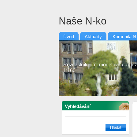
Naše N-ko
Úvod
Aktuality
Komunita N
Rozcestník pro modelovou želez
1:160
Vyhledávání