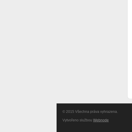
© 2015 Všechna práva vyhrazena.
Vytvořeno službou
Webnode