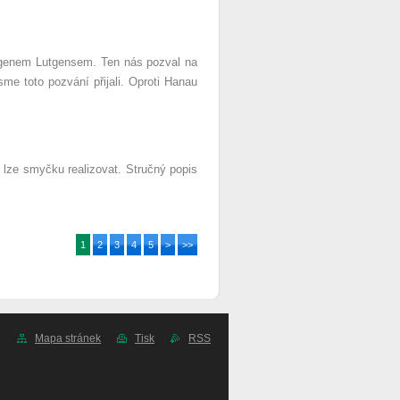
rgenem Lutgensem. Ten nás pozval na
me toto pozvání přijali. Oproti Hanau
 lze smyčku realizovat. Stručný popis
1
2
3
4
5
>
>>
Mapa stránek
Tisk
RSS