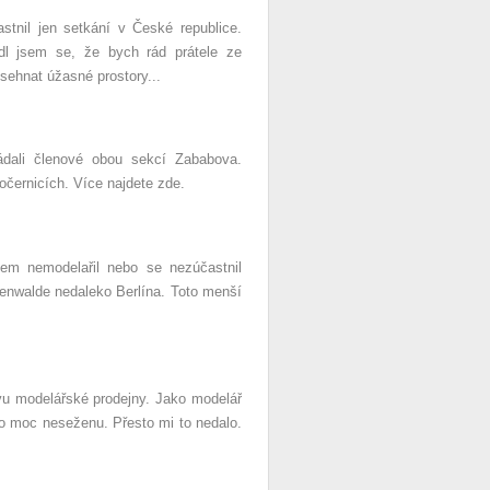
stnil jen setkání v České republice.
l jsem se, že bych rád prátele ze
sehnat úžasné prostory...
ádali členové obou sekcí Zababova.
očernicích. Více najdete zde.
em nemodelařil nebo se nezúčastnil
kenwalde nedaleko Berlína. Toto menší
vu modelářské prodejny. Jako modelář
o moc neseženu. Přesto mi to nedalo.