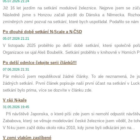
05.07.2026 21:24
Již 16 let jezdím na setkání modulové železnice. Nejprve jsem se zúča
Následně jsme s Honzou začali jezdit do Dánska a Německa. Rozhod
zmíněných zemí pozval na setkání, které bych uspořádal. Podařilo se nám 
Po dlouhé době setkání N-Scale a N-ČSD
05.07.2026 21:21
V listopadu 2025 proběhlo po delší době setkání, které společně poř
Organizace se ujal Aleš Boubelík. Setkání proběhlo v knihovně v Horních P
Po delší odmlce čekejte serii článků!!!
07.06.2026 21:31
Pár měsíců jsem nepublikoval žádné články. To ale neznamená, že js
žádných setkání. První článek popisuje naši první účast na setkání v Luc
setkání bylo prima, více se dozvíte v článku zde.
V ráji N-kaře
31.05.2026 19:45
Při návštěvě Japonska, o které píši zde jsem si nemohl odpustit návště
Zababova, který se věnuje modelování české železnice jsem věděl, že toh
V N-ku jsem zažil dobu okolo roku 2010, kdy jsme byli odkázáni jen na...
V zemi vlakům zaslíbené