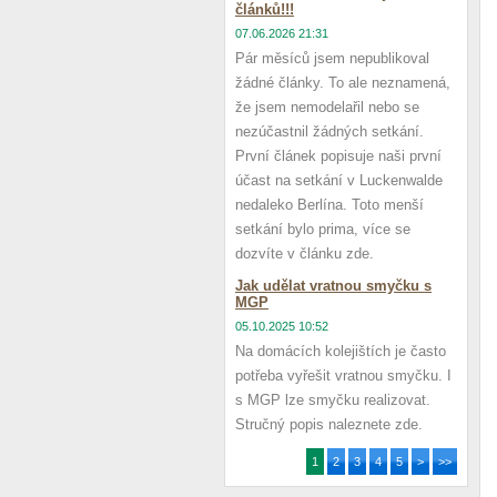
článků!!!
07.06.2026 21:31
Pár měsíců jsem nepublikoval
žádné články. To ale neznamená,
že jsem nemodelařil nebo se
nezúčastnil žádných setkání.
První článek popisuje naši první
účast na setkání v Luckenwalde
nedaleko Berlína. Toto menší
setkání bylo prima, více se
dozvíte v článku zde.
Jak udělat vratnou smyčku s
MGP
05.10.2025 10:52
Na domácích kolejištích je často
potřeba vyřešit vratnou smyčku. I
s MGP lze smyčku realizovat.
Stručný popis naleznete zde.
1
2
3
4
5
>
>>