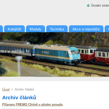
Úvodní strá
Kolejiště
Moduly
Technika
Akce a reportáže
nici v měřítku N
Úvod
>
Archiv článků
Archiv článků
Přípravy FREMO Chýně v plném proudu