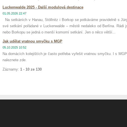
Luckenwalde 2025 - Další modulová destinace
01.05.2026 22:47
Na setkáních v Hanau, Stöllnitz i Borkop se potkáváme pravidelně s Jü
své setkání pořádané v Luckenwalde – městě nedaleko od Berlína. Rádi js
nebo Borkopu se jedná o menší komorní setkání. Jen o něco větší...
Jak udělat vratnou smyčku s MGP
05.10.2025 10:52
Na domácích kolejištích je často potřeba vyřešit vratnou smyčku. I s MGP
naleznete zde.
Záznamy:
1 - 10 ze 130